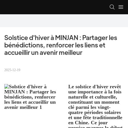
Solstice d'hiver à MINJAN : Partager les 
bénédictions, renforcer les liens et 
accueillir un avenir meilleur
2025-12-19
Le solstice d'hiver revêt
une importance à la fois
naturelle et culturelle,
constituant un moment
clé parmi les vingt-
quatre périodes solaires
et une fête traditionnelle
en Chine. Ce jour
propice marque le début