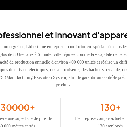
fessionnel et innovant d'appare
nology Co., Ltd est une entreprise manufacturière spécialisée dans 
r plus de 80 hectares à Shunde, ville réputée comme la « capitale de l'
cité de production annuelle d'environ 400 000 unités et réalise un chif
s de cuisson électriques, des autocuiseurs, des hachoirs à viande, des 
 (Manufacturing Execution System) afin de garantir un contrôle précis
produits.
130000
+
130
+
uvre une superficie de plus de
L'entreprise compte actuelle
0 000 mètres carrés.
130 employés.