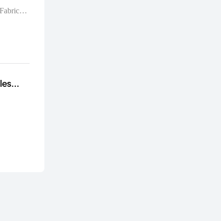
 Fabricant
machines
roduits
nts et à
 salon, a
les
pansion