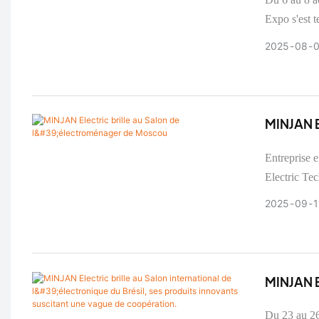
remarqua
Expo s'est t
participé à 
2025
08
expansion su
MINJAN El
Entreprise 
Electric Tec
viande et m
2025
09
1
du 9 au 11 
Guangdong, 
commerciali
également p
MINJAN El
ses produ
Du 23 au 26