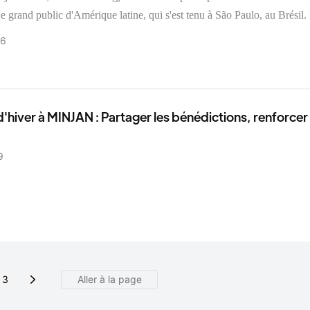
ue grand public d'Amérique latine, qui s'est tenu à São Paulo, au Brésil.
lan spécialisé dans la recherche et le développement ainsi que dans la
26
e petits appareils électroménagers tels que fours, hachoirs à viande et 
gjian Electric a fait une entrée remarquée avec sa gamme complète de p
e à l'excellente qualité de ses produits, à ses concepts de design innova
qualité-prix avantageux, l'entreprise a été au centre de l'attention lors du
d'hiver à MINJAN : Partager les bénédictions, renforcer 
e nombreuses propositions de collaboration et a jeté les bases d'une ex
ccueillir un avenir meilleur
 sur le marché sud-américain.
9
3