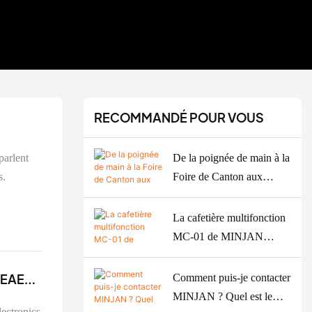
RECOMMANDÉ POUR VOUS
De la poignée de main à la
Foire de Canton aux
s.
commandes répétées :
propulser une marque
La cafetière multifonction
argentine grâce à un
MC-01 de MINJAN
équipementier spécialisé
récompensée par une
dans les hachoirs à viande
médaille d'argent aux
IEAE
Comment puis-je contacter
de précision.
American Good Design
MINJAN ? Quel est le
Awards 2026.
ectronics