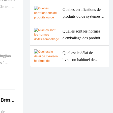
délai de réponse habituel
du service client ?
Quelles certifications de
n
produits ou de systèmes
arquables.
MINJAN détient-elle
actuellement ?
Quelles sont les normes
d'emballage des produits
MINJAN ?
Quel est le délai de
ingjian
livraison habituel de
s à
MINJAN ?
n Russie,
u
sont
s
 Brésil,
n de