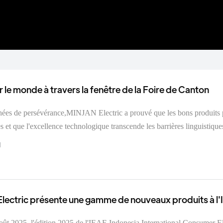
 le monde à travers la fenêtre de la Foire de Canton
vérance,MINJAN Electric a prouvé que les bons produits parlent
et que l'excellence technologique transcende les barrières linguistique
1
lectric présente une gamme de nouveaux produits à l'
 Electronics Expo 2025 et obtient des résultats
oût 2025, l'édition 2025 de l'IEAE Indonesia International Consumer El