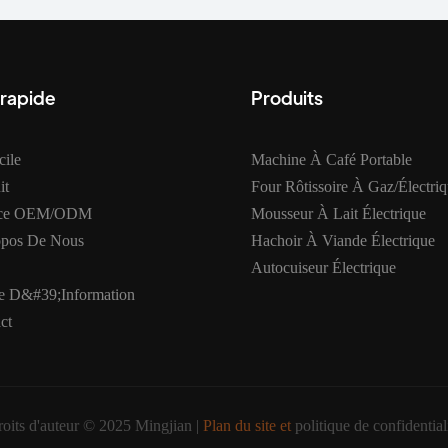
 rapide
Produits
ile
Machine À Café Portable
it
Four Rôtissoire À Gaz/électri
ice OEM/ODM
Mousseur À Lait Électrique
opos De Nous
Hachoir À Viande Électrique
Autocuiseur Électrique
e D&#39;information
ct
oits d'auteur © 2025 Mingjian |
Plan du site et
politique de confidential