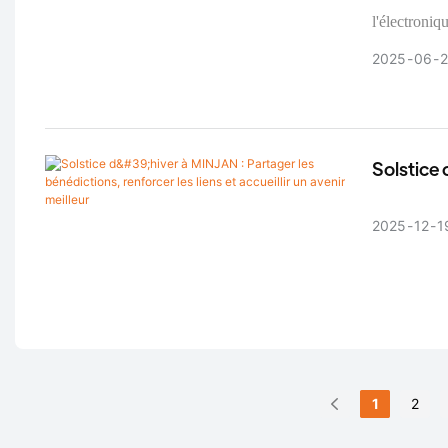
l'électroniq
de premier p
2025
06
production d
à café, Min
phares. Grâc
son rapport 
Solstice 
enregistré d
liens et a
prometteuse
2025
12
1
1
2