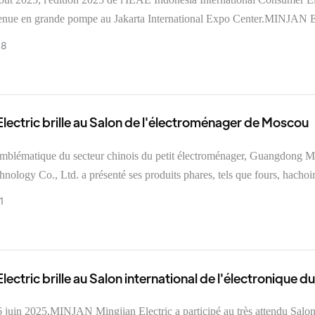
bles.
enue en grande pompe au Jakarta International Expo Center.MINJAN Electric a
l'exposition avec une variété de nouveaux produits, poursuivant ainsi so
08
r les marchés indonésien et sud-asiatique et obtenant des résultats rem
ectric brille au Salon de l'électroménager de Moscou
emblématique du secteur chinois du petit électroménager, Guangdong M
hnology Co., Ltd. a présenté ses produits phares, tels que fours, hachoir
achines à café, au parc des expositions Crocus-Expo IEC de Moscou, e
1
septembre 2025. Fondée en 2000 et basée à Shunde, dans la province d
notre société détient 41 marques déposées et 54 brevets. Nos produits 
sés avec succès sur les marchés européens et américains. Nous figuron
armi les principaux fournisseurs du marché russe.
ectric brille au Salon international de l'électronique du
its innovants suscitant une vague de coopération.
 juin 2025,MINJAN Mingjian Electric a participé au très attendu Salo