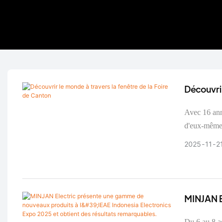
Découvrir
Avec 16 années de persé
d'eux-mêmes 
2025
11
2
MINJAN E
Indonesia
Du 6 au 8 a