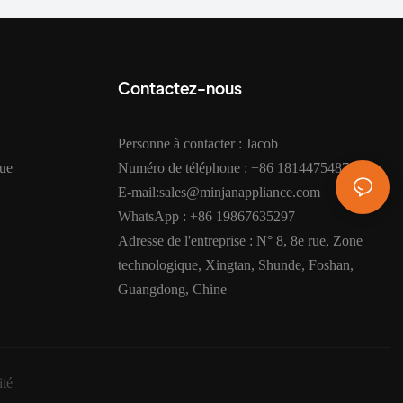
Contactez-nous
Personne à contacter : Jacob
que
Numéro de téléphone : +86 18144754872
E-mail:sales@minjanappliance.com
WhatsApp : +86 19867635297
Adresse de l'entreprise : N° 8, 8e rue, Zone
technologique, Xingtan, Shunde, Foshan,
Guangdong, Chine
ité