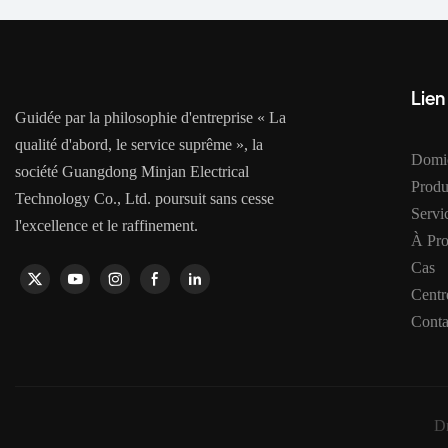
Lien
Guidée par la philosophie d'entreprise « La
qualité d'abord, le service suprême », la
Domic
société Guangdong Minjan Electrical
Produ
Technology Co., Ltd. poursuit sans cesse
Serv
l'excellence et le raffinement.
À Pr
Cas
Centr
Conta
Dr