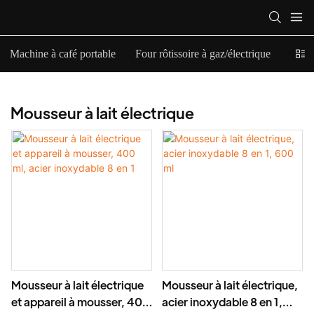
Machine à café portable
Four rôtissoire à gaz/électrique
Mouss
Mousseur à lait électrique
Mousseur à lait électrique
Mousseur à lait électrique,
et appareil à mousser, 400
acier inoxydable 8 en 1,