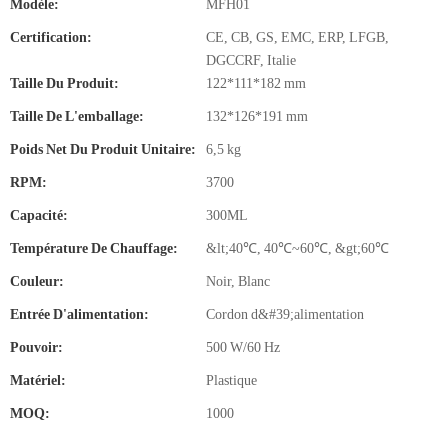
Modèle:
MFH01
Certification:
CE, CB, GS, EMC, ERP, LFGB,
DGCCRF, Italie
Taille Du Produit:
122*111*182 mm
Taille De L'emballage:
132*126*191 mm
Poids Net Du Produit Unitaire:
6,5 kg
RPM:
3700
Capacité:
300ML
Température De Chauffage:
&lt;40℃, 40℃~60℃, &gt;60℃
Couleur:
Noir, Blanc
Entrée D'alimentation:
Cordon d&#39;alimentation
Pouvoir:
500 W/60 Hz
Matériel:
Plastique
MOQ:
1000