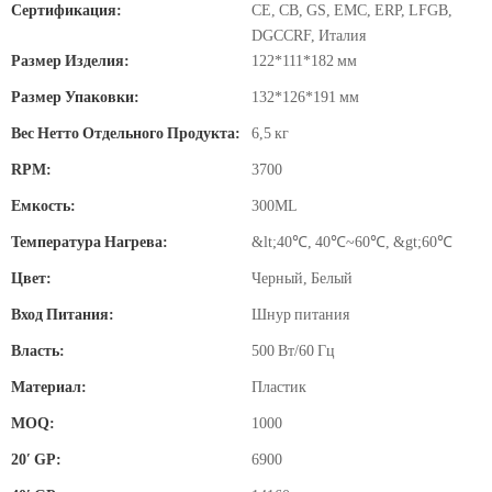
Сертификация:
CE, CB, GS, EMC, ERP, LFGB,
DGCCRF, Италия
Размер Изделия:
122*111*182 мм
Размер Упаковки:
132*126*191 мм
Вес Нетто Отдельного Продукта:
6,5 кг
RPM:
3700
Емкость:
300ML
Температура Нагрева:
&lt;40℃, 40℃~60℃, &gt;60℃
Цвет:
Черный, Белый
Вход Питания:
Шнур питания
Власть:
500 Вт/60 Гц
Материал:
Пластик
MOQ:
1000
20′ GP:
6900