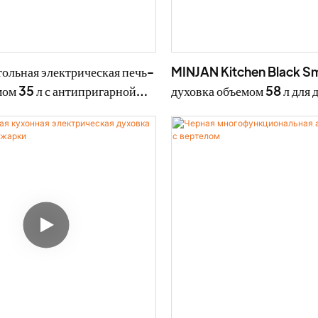
тольная электрическая печь-
MINJAN Kitchen Black Sma
мом 35 л с антипригарной
духовка объемом 58 л для
ью, мощностью 1800 Вт.
использования