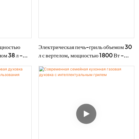
ощностью
Электрическая печь-гриль объемом 30
ом 38 л -
л с вертелом, мощностью 1800 Вт -
BD-02X