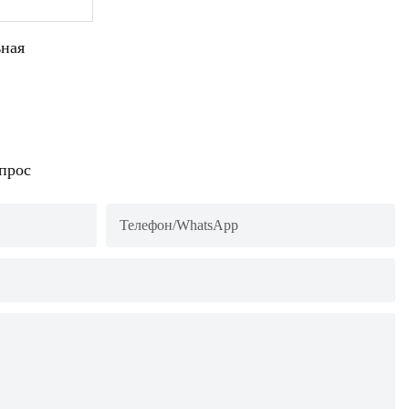
ьная
м
апрос
Телефон/WhatsApp