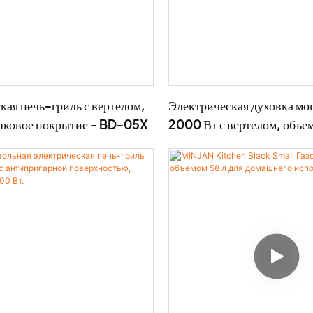
кая печь-гриль с вертелом,
Электрическая духовка м
шковое покрытие - BD-05X
2000 Вт с вертелом, объем
BD-03X