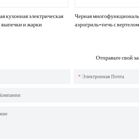
ая кухонная электрическая
Черная многофункционал
я выпечки и жарки
аэрогриль-печь с вертело
Отправьте свой з
Электронная Почта
Компании
ние