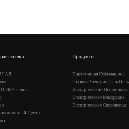
рая ссылка
Продукты
ВНАЯ
Портативная Кофемашина
укт
Газовая/электрическая Печь
 ODM-Сервис
Электрический Вспенивате
с
Электрическая Мясорубка
аи
Электрическая Скороварка
рмационный Центр
акт