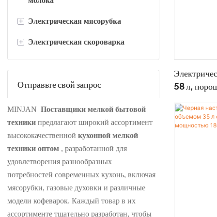
молока
+
Электрическая мясорубка
Электрический вспениватель
молока 300 мл
+
Электрическая скороварка
Мясорубка из нержавеющей
Электрический вспениватель
стали
Цифровая скороварка
молока на 600 мл
Электричес
Пластиковая мясорубка
Отправьте свой запрос
Механическая скороварка
58 л, поро
MINJAN
Поставщики мелкой бытовой
техники
предлагают широкий ассортимент
высококачественной
кухонной мелкой
техники оптом
, разработанной для
удовлетворения разнообразных
потребностей современных кухонь, включая
мясорубки, газовые духовки и различные
модели кофеварок. Каждый товар в их
ассортименте тщательно разработан, чтобы