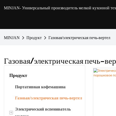
MINJAN
- Универсальный производитель мелкой кухонной т
MINJAN
Продукт
Газовая/электрическая печь-вертел
Газовая/электрическая печь-ве
Продукт
Портативная кофемашина
Газовая/электрическая печь-вертел
Электрический вспениватель
+