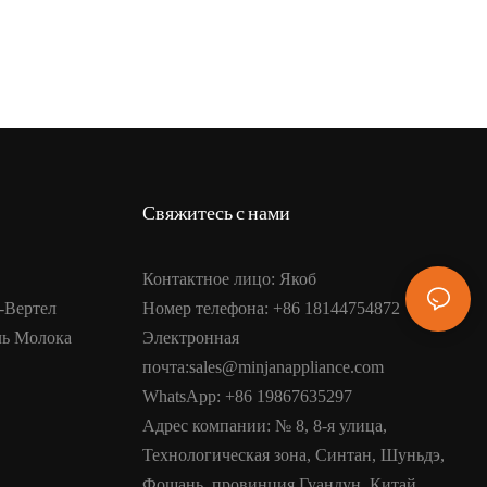
Свяжитесь с нами
Контактное лицо: Якоб
-Вертел
Номер телефона: +86 18144754872
ль Молока
Электронная
почта:sales@minjanappliance.com
WhatsApp: +86 19867635297
Адрес компании: № 8, 8-я улица,
Технологическая зона, Синтан, Шуньдэ,
Фошань, провинция Гуандун, Китай.