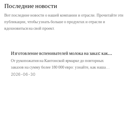
Последние новости
Вот последние новости о нашей компании и отрасли. Прочитайте эти
публикации, чтобы узнать больше о продуктах и ​​отрасли и
вдохновиться на свой проект.
Изготовление вспенивателей молока на заказ: как
итальянский бренд стал долгосрочным OEM/ODM-
От рукопожатия на Кантонской ярмарке до повторных
партнером
заказов на сумму более 180 000 евро: узнайте, как наша
услуга OEM/ODM по изготовлению вспенивателей молока
2026
06
30
помогла итальянскому бренду DIOTROLUX вывести на
рынок продукцию, соответствующую требованиям ЕС.
Начните свой проект уже сегодня.