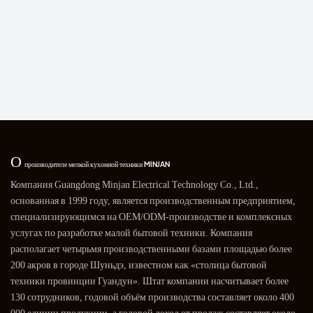
О
производителе мелкой кухонной техники MINJAN
Компания Guangdong Minjan Electrical Technology Co., Ltd.,
основанная в 1999 году, является производственным предприятием,
специализирующимся на OEM/ODM-производстве и комплексных
услугах по разработке малой бытовой техники. Компания
располагает четырьмя производственными базами площадью более
200 акров в городе Шуньдэ, известном как «столица бытовой
техники провинции Гуандун». Штат компании насчитывает более
130 сотрудников, годовой объём производства составляет около 400