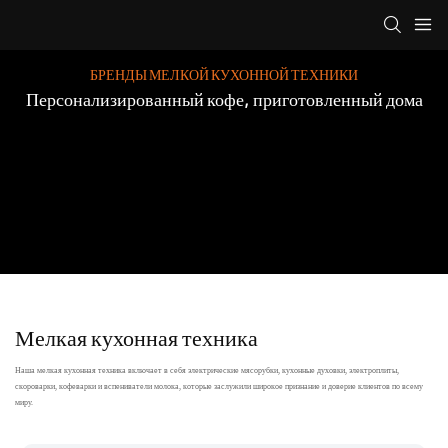
БРЕНДЫ МЕЛКОЙ КУХОННОЙ ТЕХНИКИ
Персонализированный кофе, приготовленный дома
Мелкая кухонная техника
Наша мелкая кухонная техника включает в себя электрические мясорубки, кухонные духовки, электроплиты,
скороварки, кофеварки и вспениватели молока, которые заслужили широкое признание и доверие клиентов по всему
миру.