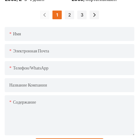
путешествий и кемпинга.
кофемашина для
путешествий и кемпинга с
1
2
3
керамическими жерновами.
Имя
Электронная Почта
Телефон/WhatsApp
Название Компании
Содержание