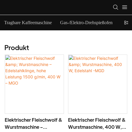
Tragbare Kaffeemaschine
Gas-/Elektro-Drehspießofen
Elekt
Produkt
Elektrischer Fleischwolf &
Elektrischer Fleischwolf &
Wurstmaschine –
Wurstmaschine, 400 W,