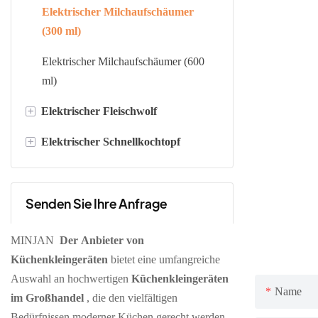
Elektrischer Milchaufschäumer
(300 ml)
Elektrischer Milchaufschäumer (600
ml)
+
Elektrischer Fleischwolf
+
Elektrischer Schnellkochtopf
Fleischwolf aus Edelstahl
Fleischwolf aus Kunststoff
Digitaler Schnellkochtopf
Senden Sie Ihre Anfrage
Mechanischer Schnellkochtopf
MINJAN
Der Anbieter von
Küchenkleingeräten
bietet eine umfangreiche
Auswahl an hochwertigen
Küchenkleingeräten
Name
im Großhandel
, die den vielfältigen
Bedürfnissen moderner Küchen gerecht werden.