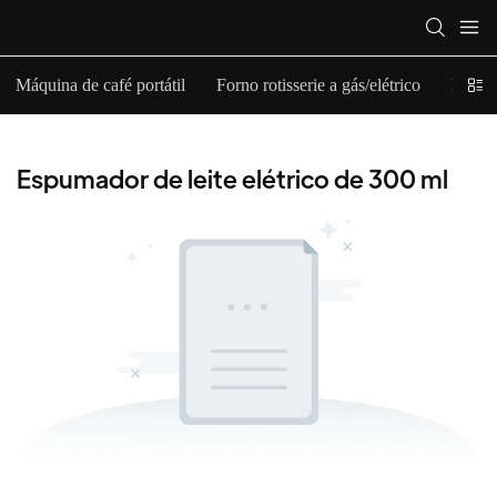
Máquina de café portátil
Forno rotisserie a gás/elétrico
Espuma
Espumador de leite elétrico de 300 ml