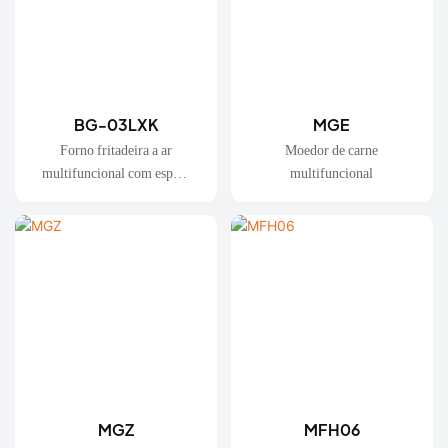
BG-03LXK
MGE
Forno fritadeira a ar
Moedor de carne
multifuncional com espeto
multifuncional
giratório
MGZ
MFH06