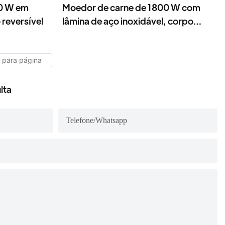
00 W em
Moedor de carne de 1800 W com
reversível
lâmina de aço inoxidável, corpo
durável em ABS, silencioso e
reversível.
lta
Telefone/whatsapp