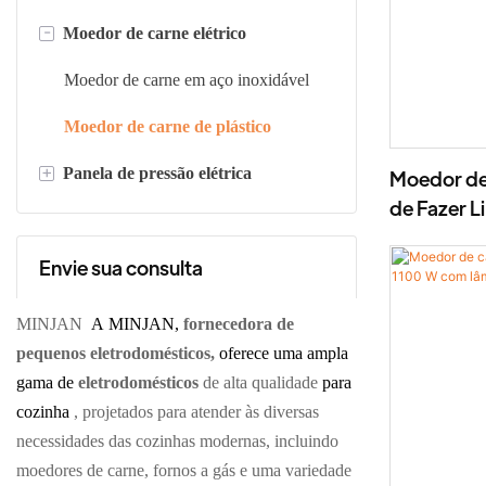
-
Moedor de carne elétrico
Espumador de leite elétrico de 300
ml
Moedor de carne em aço inoxidável
Espumador de leite elétrico de 600
Moedor de carne de plástico
ml
+
Panela de pressão elétrica
Moedor de 
de Fazer L
Panela de pressão digital
Inoxidável
1500g/mi
Envie sua consulta
Panela de pressão mecânica
MINJAN
A MINJAN,
fornecedora de
pequenos eletrodomésticos,
oferece uma ampla
gama de
eletrodomésticos
de alta qualidade
para
cozinha
, projetados para atender às diversas
necessidades das cozinhas modernas, incluindo
moedores de carne, fornos a gás e uma variedade