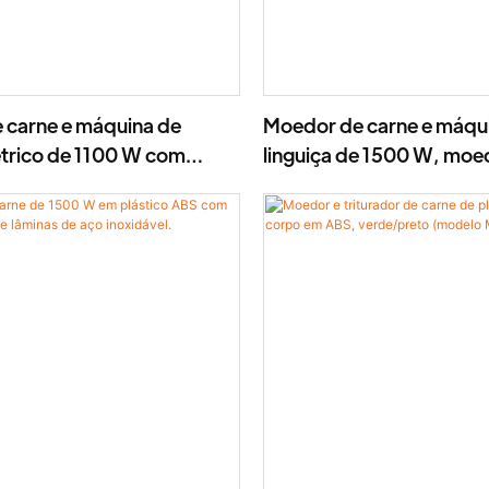
 carne e máquina de
Moedor de carne e máqu
létrico de 1100 W com
linguiça de 1500 W, moe
aço inoxidável - MGV
elétrico, lâmina de aço i
ABS-MGI