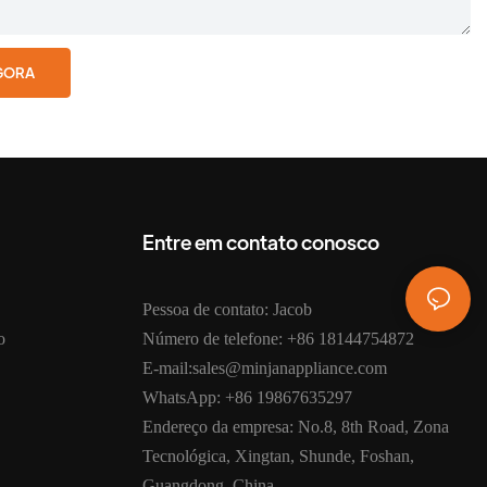
AGORA
Entre em contato conosco
Pessoa de contato: Jacob
o
Número de telefone: +86 18144754872
E-mail:sales@minjanappliance.com
WhatsApp: +86 19867635297
Endereço da empresa: No.8, 8th Road, Zona
Tecnológica, Xingtan, Shunde, Foshan,
Guangdong, China