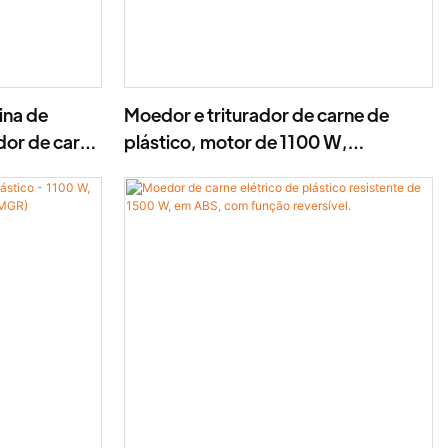
ina de
Moedor e triturador de carne de
dor de carne
plástico, motor de 1100 W,
noxidável,
eletrodoméstico de cozinha
compacto em ABS