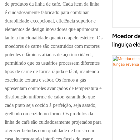
de produtos da linha de café. Cada item da linha
é cuidadosamente fabricado para combinar
durabilidade excepcional, eficiência superior e
elementos de design inovadores que aprimoram
Moedor de
tanto a funcionalidade quanto o apelo estético. Os
linguiça e
moedores de carne são construídos com motores
lâmina de 
potentes e lâminas afiadas de aço inoxidável,
permitindo que os usuários processem diferentes
tipos de carne de forma rápida e fácil, mantendo
excelente textura e sabor. Os fornos a gás
apresentam controles avançados de temperatura e
distribuição uniforme de calor, garantindo que
cada prato seja cozido à perfeição, seja assado,
grelhado ou cozido no forno. Os produtos da
linha de café são cuidadosamente projetados para
oferecer bebidas com qualidade de barista em
casa, incorporando interfaces fáceis de usar e