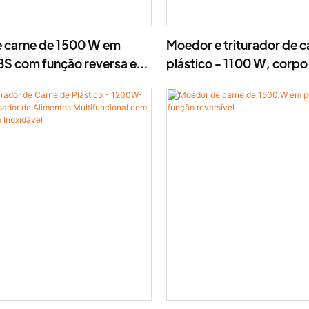
 carne de 1500 W em
Moedor e triturador de c
BS com função reversa e
plástico - 1100 W, corp
 aço inoxidável.
verde/preto (modelo M