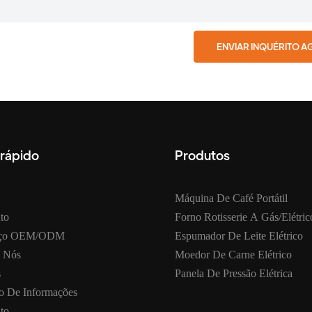
ENVIAR INQUÉRITO 
 rápido
Produtos
Máquina De Café Portátil
to
Forno Rotisserie A Gás/elétric
iço OEM/ODM
Espumador De Leite Elétrico
 Nós
Moedor De Carne Elétrico
s
Panela De Pressão Elétrica
o De Informações
to