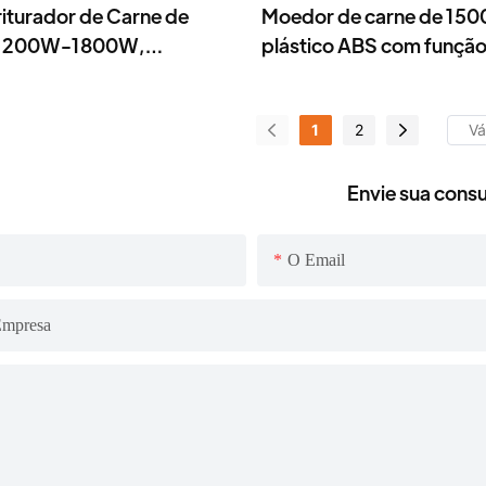
iturador de Carne de
Moedor de carne de 15
- 1200W-1800W,
plástico ABS com função 
or de Alimentos
onal com Lâminas de Aço
1
2
Envie sua consu
O Email
mpresa