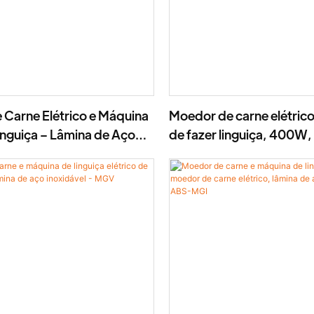
Carne Elétrico e Máquina
Moedor de carne elétric
inguiça – Lâmina de Aço
de fazer linguiça, 400W
, Alto Rendimento
aço inoxidável - MGD
n, 400W - MGO