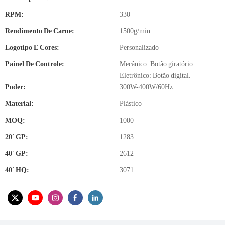
RPM:
330
Rendimento De Carne:
1500g/min
Logotipo E Cores:
Personalizado
Painel De Controle:
Mecânico: Botão giratório.
Eletrônico: Botão digital.
Poder:
300W-400W/60Hz
Material:
Plástico
MOQ:
1000
20′ GP:
1283
40′ GP:
2612
40′ HQ:
3071