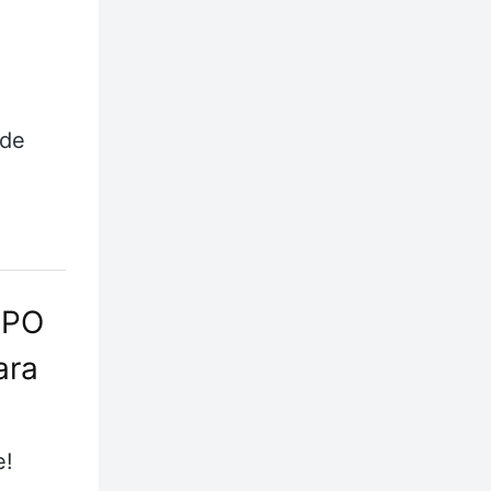
ade
XPO
ara
e!