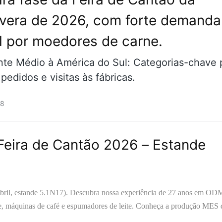
vera de 2026, com forte demanda
l por moedores de carne.
nte Médio à América do Sul: Categorias-chave 
 pedidos e visitas às fábricas.
28
eira de Cantão 2026 – Estande
abril, estande 5.1N17). Descubra nossa experiência de 27 anos em 
rne, máquinas de café e espumadores de leite. Conheça a produção MES 
 de design Red Dot. Seu parceiro de fabricação completo e confiável e