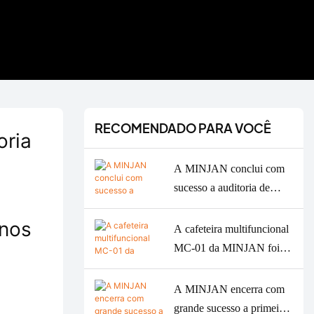
RECOMENDADO PARA VOCÊ
oria
A MINJAN conclui com
sucesso a auditoria de
recertificação ISO 9001 e
nos
ISO 14001 para 2026,
A cafeteira multifuncional
fortalecendo a qualidade
MC-01 da MINJAN foi
ODM/OEM para
premiada com a medalha
moedores de carne, fornos
de prata no American
A MINJAN encerra com
e máquinas de café.
Good Design Award de
grande sucesso a primeira