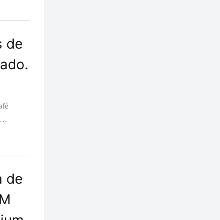
s de
cado.
afé
a de
EM