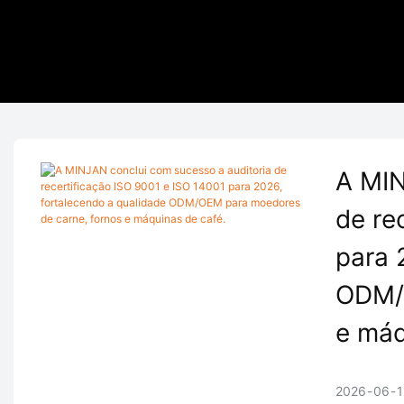
A MIN
de re
para 
ODM/O
e máq
2026
06
1