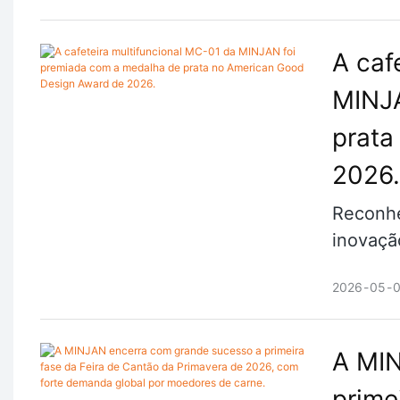
A caf
MINJA
prata
2026.
Reconhe
inovação
2026
05
A MIN
prime