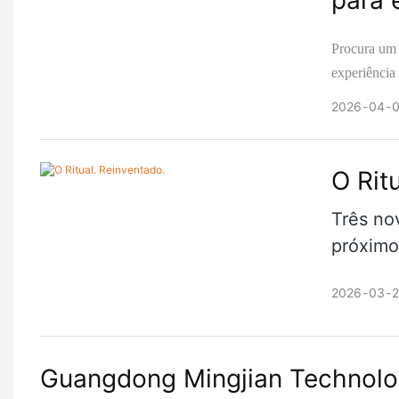
para 
Procura um
experiência
139ª Feira 
2026
04
0
O Rit
Três no
próximo
2026
03
Guangdong Mingjian Technolo