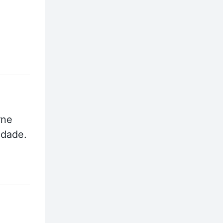
rne
idade.