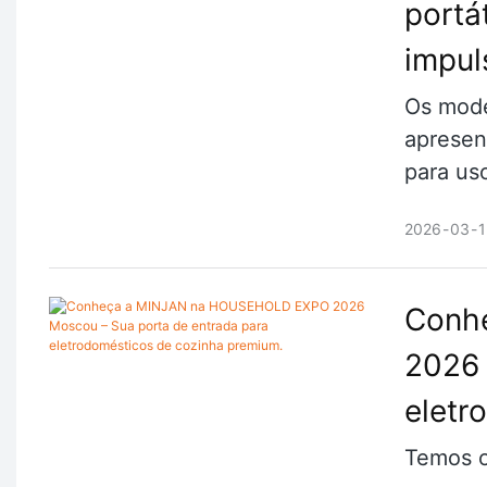
portá
impul
Os mode
apresen
para us
2026
03
1
Conh
2026 
eletr
Temos o