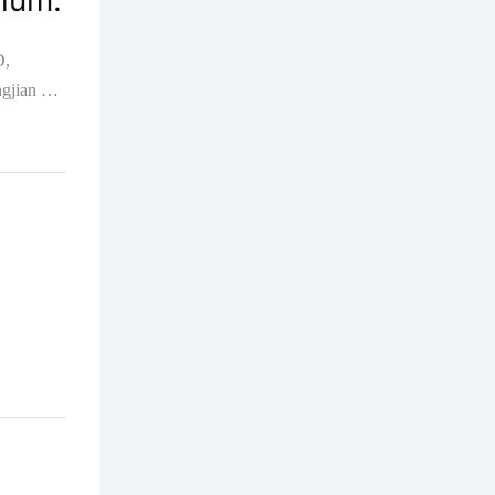
ium.
D,
gjian na