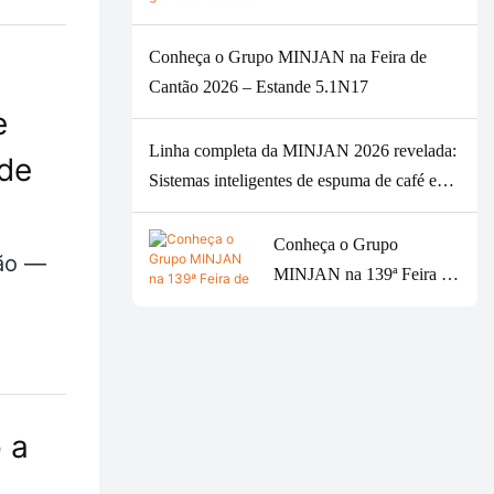
2026.
fase da Feira de Cantão da
Primavera de 2026, com
Conheça o Grupo MINJAN na Feira de
forte demanda global por
Cantão 2026 – Estande 5.1N17
moedores de carne.
e
Linha completa da MINJAN 2026 revelada:
de
Sistemas inteligentes de espuma de café e
leite e moedores de carne com design
sofisticado.
Conheça o Grupo
ção —
MINJAN na 139ª Feira de
Cantão: Seu principal
parceiro ODM/OEM para
eletrodomésticos de
cozinha premium.
 a