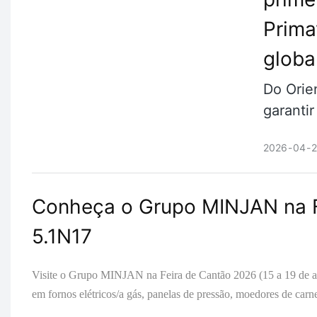
Prima
globa
Do Orie
garantir
2026
04
Conheça o Grupo MINJAN na F
5.1N17
Visite o Grupo MINJAN na Feira de Cantão 2026 (15 a 19 de 
em fornos elétricos/a gás, panelas de pressão, moedores de ca
Indústria 4.0, a qualidade certificada GS/CE/CB e a capacidade