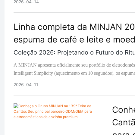
2026
04
14
Shunde, China.
Linha completa da MINJAN 202
espuma de café e leite e moed
Coleção 2026: Projetando o Futuro do Rit
A MINJAN apresenta oficialmente seu portfólio de eletrodom
Intelligent Simplicity (aquecimento em 10 segundos), os espumado
promocionais com design inovador. Acesso antecipado a parceri
2026
04
11
Conhe
Cantã