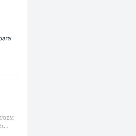
para
ODM/OEM
da
m