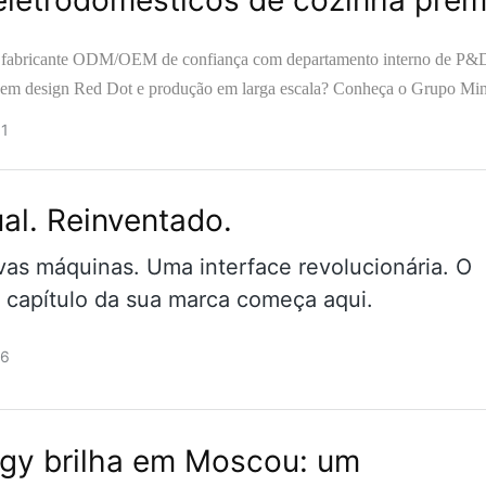
eletrodomésticos de cozinha prem
 fabricante ODM/OEM de confiança com departamento interno de P&
 em design Red Dot e produção em larga escala? Conheça o Grupo Min
de Cantão. Estande 5.1N17.
1
ual. Reinventado.
vas máquinas. Uma interface revolucionária. O
 capítulo da sua marca começa aqui.
26
gy brilha em Moscou: um