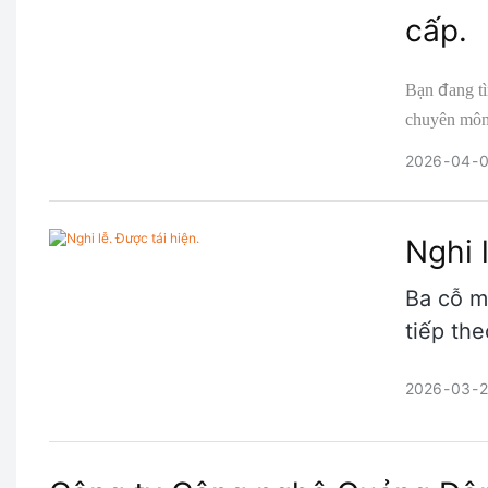
cấp.
Bạn đang t
chuyên môn 
Tập đoàn Mi
2026
04
0
Nghi 
Ba cỗ m
tiếp th
2026
03