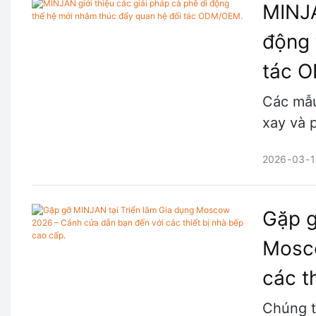
MINJA
động 
tác 
Các mẫu
xay và p
2026
03
1
Gặp g
Mosco
các t
Chúng t