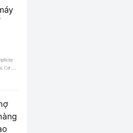
 máy
ế
plicity
i. Cơ hội
hợ
hàng
ao