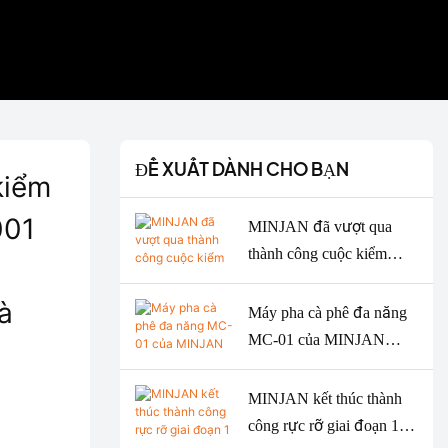
ĐỀ XUẤT DÀNH CHO BẠN
kiểm
001
MINJAN đã vượt qua
thành công cuộc kiểm
định tái chứng nhận ISO
à
9001 & ISO 14001 năm
Máy pha cà phê đa năng
2026 – Tăng cường chất
MC-01 của MINJAN
lượng ODM/OEM cho
được vinh danh với giải
máy xay thịt, lò nướng và
Bạc tại Giải thưởng Thiết
MINJAN kết thúc thành
máy pha cà phê.
kế Tốt của Mỹ năm 2026.
công rực rỡ giai đoạn 1