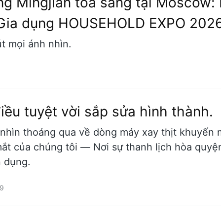
 Mingjian tỏa sáng tại Moscow: 
ãm Gia dụng HOUSEHOLD EXPO 202
t mọi ánh nhìn.
iều tuyệt vời sắp sửa hình thành.
 nhìn thoáng qua về dòng máy xay thịt khuyến 
mắt của chúng tôi — Nơi sự thanh lịch hòa quyệ
n dụng.
9