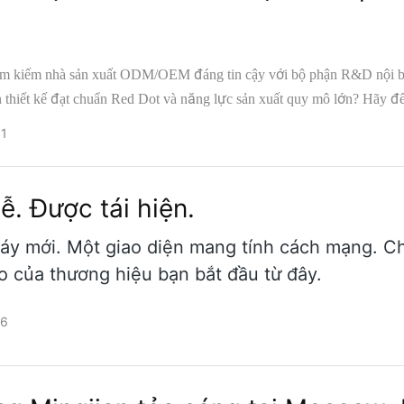
ìm kiếm nhà sản xuất ODM/OEM đáng tin cậy với bộ phận R&D nội b
thiết kế đạt chuẩn Red Dot và năng lực sản xuất quy mô lớn? Hãy đ
ngjian tại Hội chợ Canton lần thứ 139. Gian hàng 5.1N17.
1
lễ. Được tái hiện.
áy mới. Một giao diện mang tính cách mạng. 
eo của thương hiệu bạn bắt đầu từ đây.
26