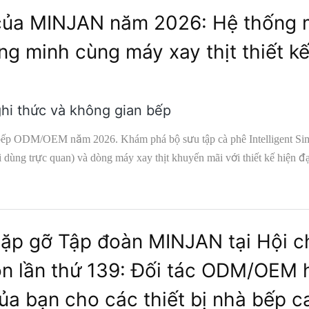
 của MINJAN năm 2026: Hệ thống
ng minh cùng máy xay thịt thiết k
ghi thức và không gian bếp
bếp ODM/OEM năm 2026. Khám phá bộ sưu tập cà phê Intelligent Sim
 dùng trực quan) và dòng máy xay thịt khuyến mãi với thiết kế hiện đạ
ặp gỡ Tập đoàn MINJAN tại Hội c
n lần thứ 139: Đối tác ODM/OEM 
ủa bạn cho các thiết bị nhà bếp c