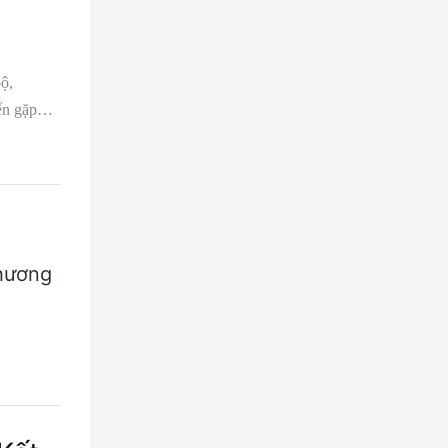
ộ,
ến gặp
Chương