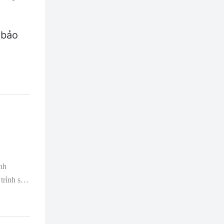
 bảo
nh
trình sản
sản xuất