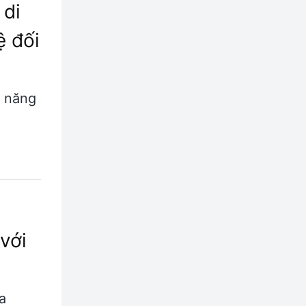
 di
ệ đối
 năng
với
a