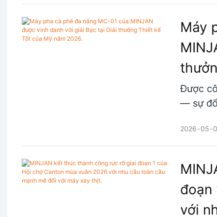
Máy p
MINJA
thưởn
Được cô
— sự đổi
2026
05
MINJA
đoạn 
với n