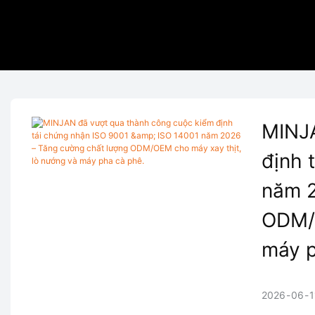
MINJA
định 
năm 2
ODM/O
máy p
2026
06
1