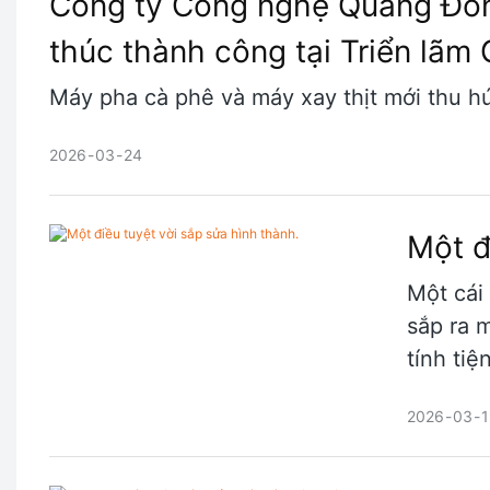
Công ty Công nghệ Quảng Đông
thúc thành công tại Triển l
Máy pha cà phê và máy xay thịt mới thu hú
2026
03
24
Một đ
Một cái
sắp ra 
tính tiệ
2026
03
1