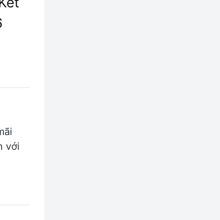
Kết
6
mãi
n với