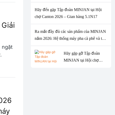
của Hội chợ Canton mùa
xuân 2026 với nhu cầu
Hãy đến gặp Tập đoàn MINJAN tại Hội
toàn cầu mạnh mẽ đối với
chợ Canton 2026 – Gian hàng 5.1N17
máy xay thịt.
 Giải
Ra mắt đầy đủ các sản phẩm của MINJAN
năm 2026: Hệ thống máy pha cà phê và tạo
bọt sữa thông minh cùng máy xay thịt thiết
 ngặt
kế hiện đại.
Hãy gặp gỡ Tập đoàn
.
MINJAN tại Hội chợ
Canton lần thứ 139: Đối
tác ODM/OEM hàng đầu
của bạn cho các thiết bị
nhà bếp cao cấp.
2026
máy