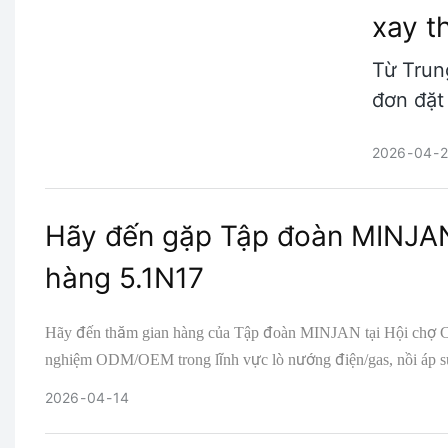
xay th
Từ Trun
đơn đặt
2026
04
Hãy đến gặp Tập đoàn MINJAN
hàng 5.1N17
Hãy đến thăm gian hàng của Tập đoàn MINJAN tại Hội chợ C
nghiệm ODM/OEM trong lĩnh vực lò nướng điện/gas, nồi áp suất
xuất MES theo tiêu chuẩn Công nghiệp 4.0, chất lượng đạt ch
2026
04
14
trọn gói đáng tin cậy của bạn từ Thuận Đức, Trung Quốc.