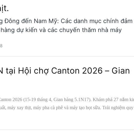
ịt.
g Đông đến Nam Mỹ: Các danh mục chính đảm
 hàng dự kiến ​​và các chuyến thăm nhà máy
28
 tại Hội chợ Canton 2026 – Gian
anton 2026 (15-19 tháng 4, Gian hàng 5.1N17). Khám phá 27 năm ki
, máy xay thịt, máy pha cà phê và máy tạo bọt sữa. Trải nghiệm quy 
ứng nhận GS/CE/CB và khả năng thiết kế đạt chuẩn Red Dot. Đối tác 