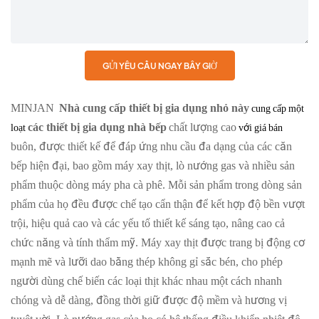
GỬI YÊU CẦU NGAY BÂY GIỜ
MINJAN
Nhà cung cấp thiết bị gia dụng nhỏ này
cung cấp một
các thiết bị gia dụng nhà bếp
chất lượng cao
loạt
với giá bán
buôn, được thiết kế để đáp ứng nhu cầu đa dạng của các căn
bếp hiện đại, bao gồm máy xay thịt, lò nướng gas và nhiều sản
phẩm thuộc dòng máy pha cà phê. Mỗi sản phẩm trong dòng sản
phẩm của họ đều được chế tạo cẩn thận để kết hợp độ bền vượt
trội, hiệu quả cao và các yếu tố thiết kế sáng tạo, nâng cao cả
chức năng và tính thẩm mỹ. Máy xay thịt được trang bị động cơ
mạnh mẽ và lưỡi dao bằng thép không gỉ sắc bén, cho phép
người dùng chế biến các loại thịt khác nhau một cách nhanh
chóng và dễ dàng, đồng thời giữ được độ mềm và hương vị