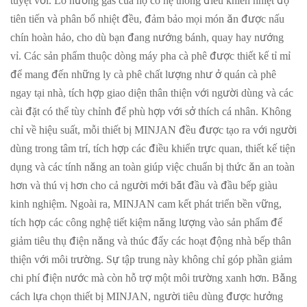
tuyệt vời. Lò nướng gas của họ có hệ thống điều khiển nhiệt độ
tiên tiến và phân bổ nhiệt đều, đảm bảo mọi món ăn được nấu
chín hoàn hảo, cho dù bạn đang nướng bánh, quay hay nướng
vỉ. Các sản phẩm thuộc dòng máy pha cà phê được thiết kế tỉ mỉ
để mang đến những ly cà phê chất lượng như ở quán cà phê
ngay tại nhà, tích hợp giao diện thân thiện với người dùng và các
cài đặt có thể tùy chỉnh để phù hợp với sở thích cá nhân. Không
chỉ về hiệu suất, mỗi thiết bị MINJAN đều được tạo ra với người
dùng trong tâm trí, tích hợp các điều khiển trực quan, thiết kế tiện
dụng và các tính năng an toàn giúp việc chuẩn bị thức ăn an toàn
hơn và thú vị hơn cho cả người mới bắt đầu và đầu bếp giàu
kinh nghiệm. Ngoài ra, MINJAN cam kết phát triển bền vững,
tích hợp các công nghệ tiết kiệm năng lượng vào sản phẩm để
giảm tiêu thụ điện năng và thúc đẩy các hoạt động nhà bếp thân
thiện với môi trường. Sự tập trung này không chỉ góp phần giảm
chi phí điện nước mà còn hỗ trợ một môi trường xanh hơn. Bằng
cách lựa chọn thiết bị MINJAN, người tiêu dùng được hưởng