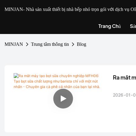
MINJAN
- Nhà sản xuất thiết bị nhà bếp nhỏ trọn gói với dịch v
Trang Chủ
Sả
MINJAN
Trung tâm thông tin
Blog
Ra mắt m
như baris
nhà.
2026
01
0