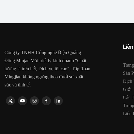
Liên
Công ty TNHH Công nghệ Điện Quảng
Đông Minjan Với triết lý kinh doanh "Chất
Tran
lượng là trên hết, Dịch vụ tối cao", Tập đoàn
Sản 
Mingjian không ngừng theo đuổi sự xuất
Dịch
sắc và tinh tế.
Giới 
Các 
Trun
Liên 