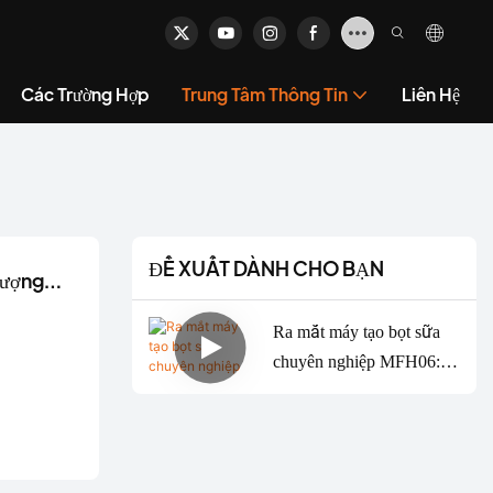
Các Trường Hợp
Trung Tâm Thông Tin
Liên Hệ
ĐỀ XUẤT DÀNH CHO BẠN
lượng
bạn tại
Ra mắt máy tạo bọt sữa
chuyên nghiệp MFH06:
Tạo bọt sữa chất lượng
như barista chỉ với một
nút nhấn - Chuyên gia cà
phê cá nhân của bạn tại