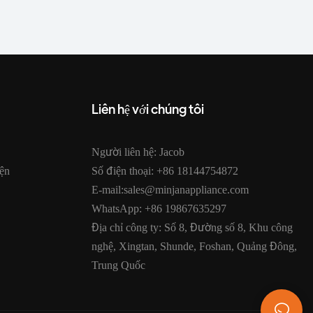
nhà.
Liên hệ với chúng tôi
Người liên hệ: Jacob
ện
Số điện thoại: +86 18144754872
E-mail:sales@minjanappliance.com
WhatsApp: +86 19867635297
Địa chỉ công ty: Số 8, Đường số 8, Khu công
nghệ, Xingtan, Shunde, Foshan, Quảng Đông,
Trung Quốc