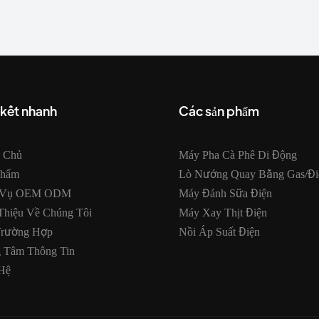
 kết nhanh
Các sản phẩm
g Chủ
Máy Pha Cà Phê Di Động
Phẩm
Lò Nướng Quay Bằng Gas/đi
 Vụ OEM ODM
Máy Đánh Sữa Điện
Thiệu Về Chúng Tôi
Máy Xay Thịt Điện
Trường Hợp
Nồi Áp Suất Điện
g Tâm Thông Tin
Hệ