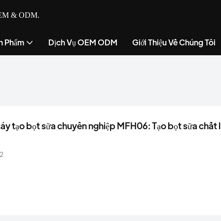
ụ OEM & ODM.
n Phẩm
Dịch Vụ OEM ODM
Giới Thiệu Về Chúng Tôi
áy tạo bọt sữa chuyên nghiệp MFH06: Tạo bọt sữa chất 
ta chỉ với một nút nhấn - Chuyên gia cà phê cá nhân của 
2