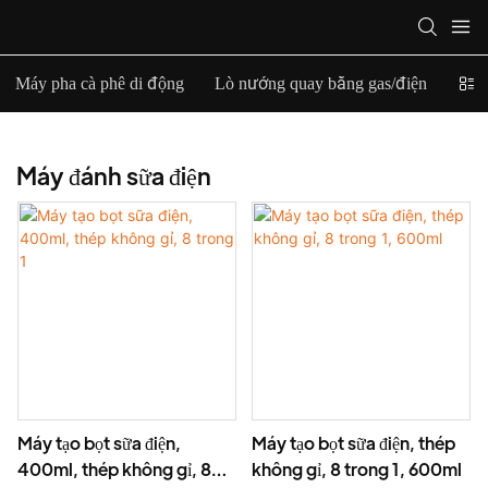
Máy pha cà phê di động
Lò nướng quay bằng gas/điện
Máy
Máy đánh sữa điện
Máy tạo bọt sữa điện,
Máy tạo bọt sữa điện, thép
400ml, thép không gỉ, 8
không gỉ, 8 trong 1, 600ml