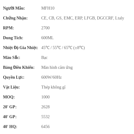
Người Mẫu:
MFH10
Chứng Nhận:
CE, CB, GS, EMC, ERP, LFGB, DGCCRF, Ltaly
RPM:
2700
Dung Tích:
600ML
Nhiệt Độ Gia Nhiệt:
45℃ / 55℃ / 65℃ (±8℃)
Màu Sắc:
Bạc
Bảng Điều Khiển:
Màn hình cảm ứng
Quyền Lực:
600W/60Hz
Vật Liệu:
Thép không gỉ
MOQ:
1000
20′ GP:
2628
40′ GP:
5532
40′ HQ:
6456