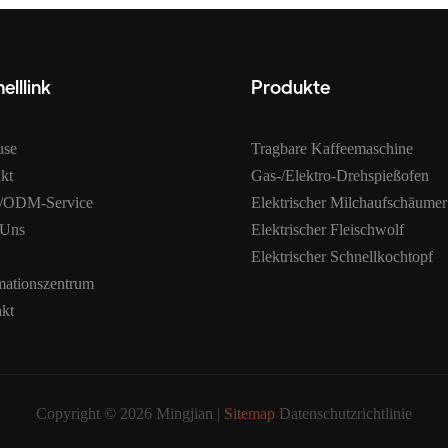
elllink
Produkte
use
Tragbare Kaffeemaschine
kt
Gas-/Elektro-Drehspießofen
ODM-Service
Elektrischer Milchaufschäumer
 Uns
Elektrischer Fleischwolf
Elektrischer Schnellkochtopf
mationszentrum
kt
Copyright © 2026 Mingjian |
Sitemap
Datenschutzrichtlinie