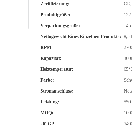
Zertifizierung:
CE,
Produktgröße:
122
Verpackungsgröße:
145
Nettogewicht Eines Einzelnen Produkts:
8,5 
RPM:
270
Kapazität:
30
Heiztemperatur:
65
Farbe:
Sch
Stromanschluss:
Net
Leistung:
550
MOQ:
100
20′ GP:
540