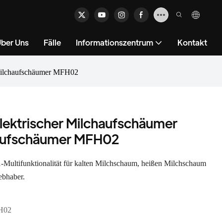
ber Uns
Fälle
Informationszentrum
Kontakt
Milchaufschäumer MFH02
ektrischer Milchaufschäumer
haufschäumer MFH02
-1-Multifunktionalität für kalten Milchschaum, heißen Milchschaum
ebhaber.
H02