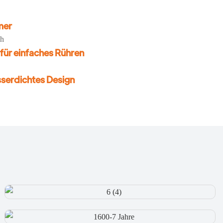
mer
ch
ür einfaches Rühren
sserdichtes Design