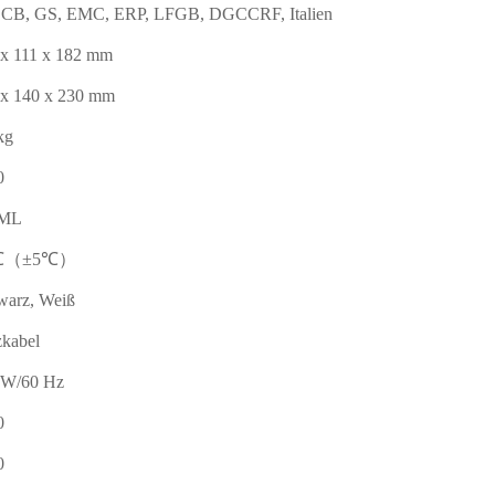
 CB, GS, EMC, ERP, LFGB, DGCCRF, Italien
 x 111 x 182 mm
 x 140 x 230 mm
kg
0
0ML
℃（±5℃）
warz, Weiß
zkabel
 W/60 Hz
0
0