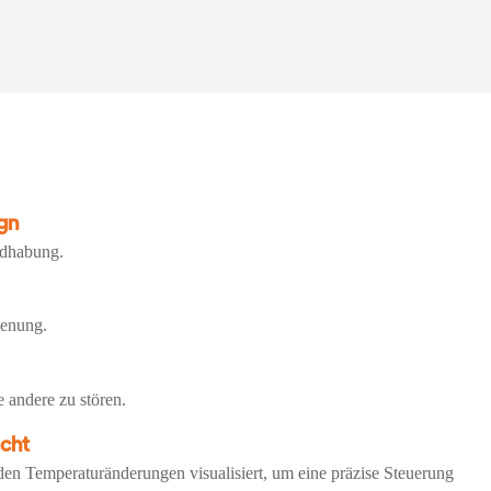
ign
ndhabung.
ienung.
 andere zu stören.
cht
en Temperaturänderungen visualisiert, um eine präzise Steuerung