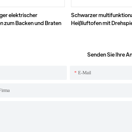
er elektrischer
Schwarzer multifunktion
n zum Backen und Braten
Heißluftofen mit Drehspi
Senden Sie Ihre A
E-Mail
Firma