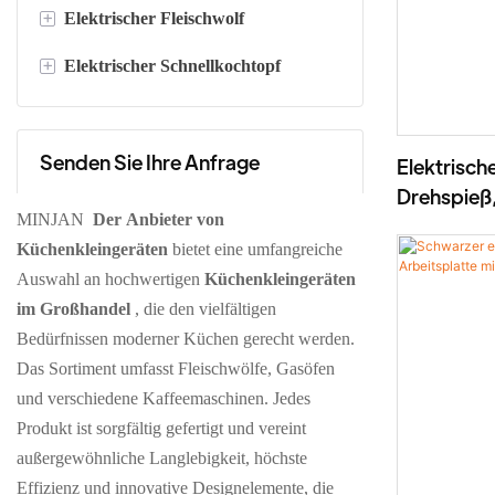
+
Elektrischer Fleischwolf
Elektrischer Milchaufschäumer (300
ml)
+
Elektrischer Schnellkochtopf
Fleischwolf aus Edelstahl
Elektrischer Milchaufschäumer (600
Fleischwolf aus Kunststoff
Digitaler Schnellkochtopf
ml)
Senden Sie Ihre Anfrage
Mechanischer Schnellkochtopf
Elektrisch
Drehspieß,
MINJAN
Der Anbieter von
Eisen - B
Küchenkleingeräten
bietet eine umfangreiche
Auswahl an hochwertigen
Küchenkleingeräten
im Großhandel
, die den vielfältigen
Bedürfnissen moderner Küchen gerecht werden.
Das Sortiment umfasst Fleischwölfe, Gasöfen
und verschiedene Kaffeemaschinen. Jedes
Produkt ist sorgfältig gefertigt und vereint
außergewöhnliche Langlebigkeit, höchste
Effizienz und innovative Designelemente, die