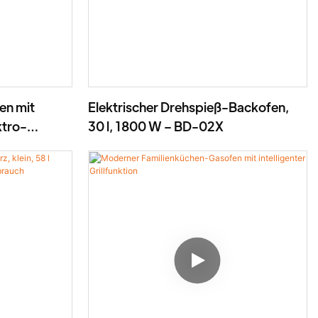
n mit
Elektrischer Drehspieß-Backofen,
ktro-
30 l, 1800 W – BD-02X
03X