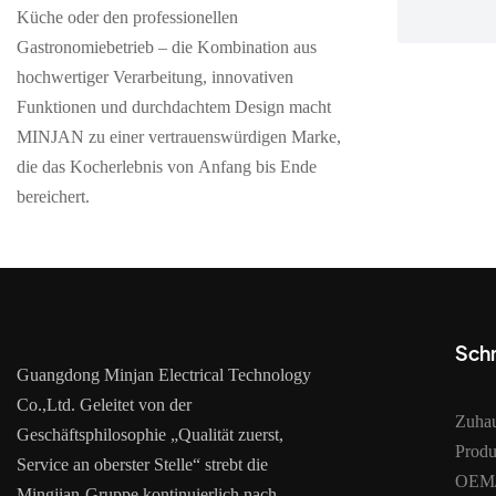
Küche oder den professionellen
Gastronomiebetrieb – die Kombination aus
hochwertiger Verarbeitung, innovativen
Funktionen und durchdachtem Design macht
MINJAN zu einer vertrauenswürdigen Marke,
die das Kocherlebnis von Anfang bis Ende
bereichert.
Schn
Guangdong Minjan Electrical Technology
Co.,Ltd. Geleitet von der
Zuha
Geschäftsphilosophie „Qualität zuerst,
Produ
Service an oberster Stelle“ strebt die
OEM/
Mingjian-Gruppe kontinuierlich nach