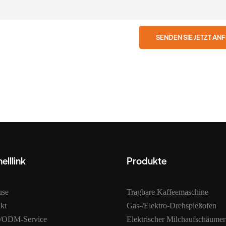
SENDEN SIE JETZT AN
elllink
Produkte
use
Tragbare Kaffeemaschine
kt
Gas-/Elektro-Drehspießofen
ODM-Service
Elektrischer Milchaufschäumer