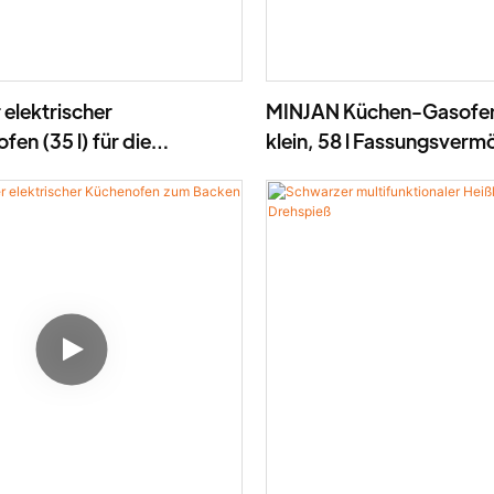
elektrischer
MINJAN Küchen-Gasofen
en (35 l) für die
klein, 58 l Fassungsverm
tte mit Antihaft-
den Hausgebrauch
e, 1800 W