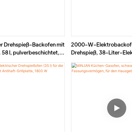
er Drehspieß-Backofen mit
2000-W-Elektrobackofe
 58 l, pulverbeschichtet,
Drehspieß, 38-Liter-Ele
D-05X
Drehspießkocher – BD-