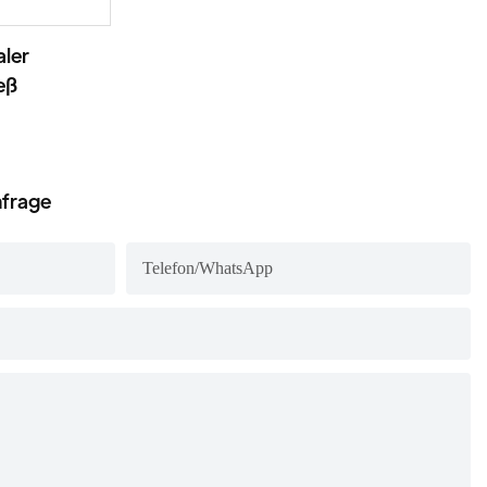
aler
eß
nfrage
Telefon/WhatsApp