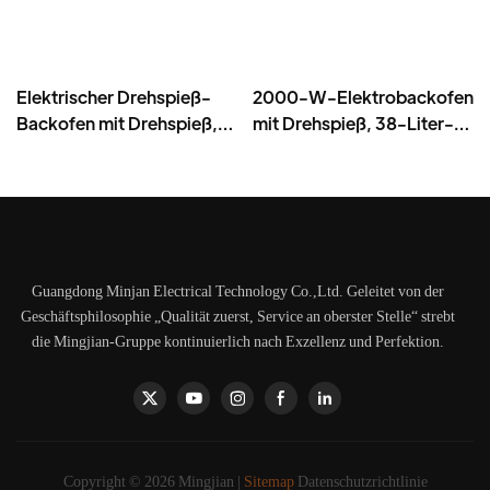
Elektrischer Drehspieß-
2000-W-Elektrobackofen
Backofen mit Drehspieß,
mit Drehspieß, 38-Liter-
58 l, pulverbeschichtet,
Elektro-Drehspießkocher
Eisen - BD-05X
– BD-03X
Guangdong Minjan Electrical Technology Co.,Ltd. Geleitet von der
Geschäftsphilosophie „Qualität zuerst, Service an oberster Stelle“ strebt
die Mingjian-Gruppe kontinuierlich nach Exzellenz und Perfektion.
Copyright © 2026 Mingjian |
Sitemap
Datenschutzrichtlinie