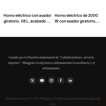
Horno eléctrico con asador
Horno eléctrico de 2000
giratorio, 58 L, acabado en
W con asador giratorio,
hierro con recubrimiento
cocina eléctrica con
en polvo - BD-05X
asador giratorio de 38 L -
BD-03X
Guiado por la filosofía empresarial de "Calidad primero, servicio
supremo", Mingjian Group busca continuamente la excelencia y el
refinamiento.
Derechos de autor © 2025 Mingjian |
Política de privacidad
del mapa del
sitio