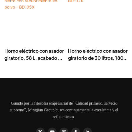
Horno eléctrico con asador
Horno eléctrico con asador
giratorio, 58 L, acabado en
giratorio de 30 litros, 1800
hierro con recubrimiento
W - BD-02X
en polvo - BD-05X
Guiado por la filosofía empresarial de "Calidad primero, servicio
supremo", Mingjian Group busca continuamente la excelencia y el
refinamiento.