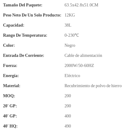
Tamaño Del Paquete:
63.5x42.8x51.0CM
Peso Neto De Un Solo Producto:
12KG
Capacidad:
38L
Rango De Temperatura:
0-230℃
Color:
Negro
Entrada De Corriente:
Cable de alimentación
Fuerza:
2000W/50-60HZ
Energía:
Eléctrico
Material:
Recubrimiento de polvo de hierro
MOQ:
200
20′ GP:
200
40′ GP:
400
40′ HQ:
490