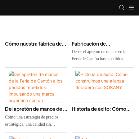
Cómo nuestra fábrica de
Fabricación de
parrillas OEM/ODM
espumadores de leche
Desde el apretón de manos en la
superó la estricta auditoría
personalizados: Cómo una
Feria de Cantón hasta pedidos
de proveedores de VEVOR
marca italiana se convirtió
repetidos por valor de más de 180
y consiguió un pedido de
en un socio OEM/ODM a
000 €: descubra cómo nuestro
2000 unidades.
largo plazo.
servicio OEM/ODM de
espumadores de leche
personalizados ayudó a la marca
italiana DIOTROLUX a lanzar
Del apretón de manos de la
Historia de éxito: Cómo
productos que cumplen con la
Feria de Cantón a los
construimos una alianza
normativa de la UE. Inicie su
Cómo una estrategia de precios
pedidos repetidos:
duradera con SOKANY
proyecto hoy mismo.
estratégica, una calidad sin
impulsando una marca
concesiones y una fabricación
argentina con un
verificada por terceros ayudaron a