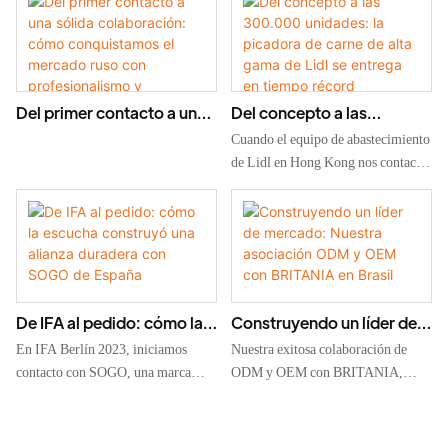
fabricante de picadoras de
SUONO a expandirse en
Sudamérica con nuestras picadoras
carne de precisión
de carne de las series MG02 y MGZ.
Del primer contacto a una
Del concepto a las
sólida colaboración: cómo
300.000 unidades: la
Cuando el equipo de abastecimiento
conquistamos el mercado
picadora de carne de alta
de Lidl en Hong Kong nos contactó
ruso con profesionalismo y
gama de Lidl se entrega en
en la Feria de Cantón de 2024,
sinceridad en tan solo un
tiempo récord
aceptamos el reto de desarrollar una
año.
nueva picadora de carne de alto
rendimiento para el mercado
alemán. Gracias a un enfoque en
I+D, un estricto cumplimiento de
De IFA al pedido: cómo la
Construyendo un líder de
las certificaciones y una producción
escucha construyó una
mercado: Nuestra
en masa optimizada digitalmente,
En IFA Berlín 2023, iniciamos
Nuestra exitosa colaboración de
alianza duradera con
asociación ODM y OEM
entregamos 300.000 unidades de la
contacto con SOGO, una marca
ODM y OEM con BRITANIA,
picadora de carne MGZ en un plazo
SOGO de España
con BRITANIA en Brasil
española líder. Gracias a un
distribuidor líder en Brasil. A partir
reducido, lo que demuestra nuestra
seguimiento constante y a la
de un estudio de mercado en Brasil,
capacidad para colaborar a gran
incorporación activa de sus
desarrollamos conjuntamente un