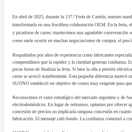
En abril de 2025, durante la 137.ª Feria de Cantón, nuestro stan
transformaría en una fructífera colaboración OEM. En la feria, 
y picadoras de carne; mantuvimos una agradable conversación sob
como suele ocurrir en muchas negociaciones de compra, el precio
Respaldados por años de experiencia como fabricantes especiali
comprendimos que la rapidez y la claridad generan confianza. 
pocas horas de finalizar la feria. Si bien la olla a presión eléctr
carne se acercó notablemente. Esta pequeña diferencia motivó un
SUONO estableció un objetivo de costos muy exigente para que l
Reconocimos el valor estratégico del mercado argentino y de Su
electrodomésticos. En lugar de retirarnos, optamos por ofrecer
concesión de precios no implicaría ninguna concesión en cuanto a 
fabricación. El mensaje caló hondo. La confianza comenzó a con