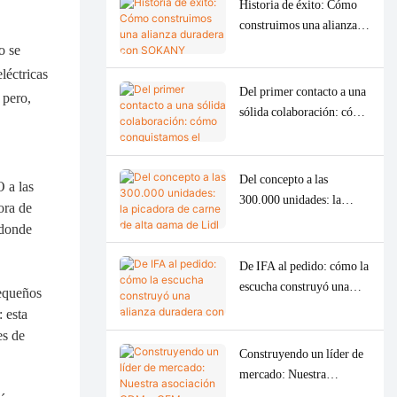
Historia de éxito: Cómo
construimos una alianza
duradera con SOKANY
o se
léctricas
Del primer contacto a una
 pero,
sólida colaboración: cómo
conquistamos el mercado
ruso con profesionalismo
y sinceridad en tan solo un
Del concepto a las
 a las
año.
300.000 unidades: la
ora de
picadora de carne de alta
 donde
gama de Lidl se entrega en
tiempo récord
De IFA al pedido: cómo la
escucha construyó una
pequeños
alianza duradera con
 esta
SOGO de España
es de
Construyendo un líder de
mercado: Nuestra
asociación ODM y OEM