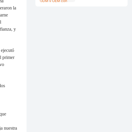
ía
con BRITANIA en Brasil
eraron la
carne
l
fianza, y
 ejecutó
l primer
evo
los
 que
ja nuestra