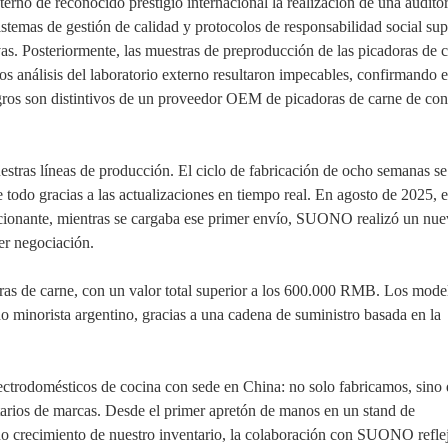
o de reconocido prestigio internacional la realización de una auditor
istemas de gestión de calidad y protocolos de responsabilidad social sup
ivas. Posteriormente, las muestras de preproducción de las picadoras de 
análisis del laboratorio externo resultaron impecables, confirmando e
gros son distintivos de un proveedor OEM de picadoras de carne de con
stras líneas de producción. El ciclo de fabricación de ocho semanas se
todo gracias a las actualizaciones en tiempo real. En agosto de 2025, e
ocionante, mientras se cargaba ese primer envío, SUONO realizó un nu
er negociación.
as de carne, con un valor total superior a los 600.000 RMB. Los mode
minorista argentino, gracias a una cadena de suministro basada en la
lectrodomésticos de cocina con sede en China: no solo fabricamos, sino
tarios de marcas. Desde el primer apretón de manos en un stand de
do crecimiento de nuestro inventario, la colaboración con SUONO refle