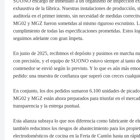
SUONO encargó de inmediato a un organismo de inspección extern
exhaustiva de la fábrica. Nuestras instalaciones de producción, s
auditoría en el primer intento, sin necesidad de medidas correct
MG02 y MGZ fueron sometidas al mismo riguroso escrutinio. Los 
cumplimiento de todas las especificaciones prometidas. Estos lo
seguimos adelante con gran ímpetu.
En junio de 2025, recibimos el depósito y pusimos en marcha nue
con precisión, y el equipo de SUONO estuvo siempre al tanto de 
contenedor se envió según lo previsto. Y lo que es aún más em
pedido: una muestra de confianza que superó con creces cualqui
En conjunto, los dos pedidos sumaron 6.100 unidades de picador
MG02 y MGZ están ahora preparados para triunfar en el mercado 
transparencia y la entrega puntual.
Esta alianza subraya lo que nos diferencia como fabricante de e
también reducimos los riesgos de abastecimiento para los propie
electrodomésticos de cocina en la Feria de Cantón hasta un rápi