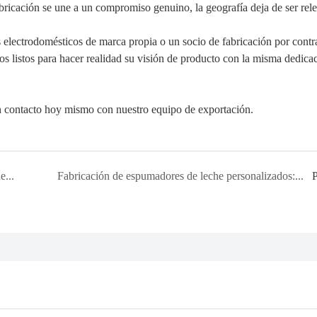
ricación se une a un compromiso genuino, la geografía deja de ser rele
 electrodomésticos de marca propia o un socio de fabricación por contr
mos listos para hacer realidad su visión de producto con la misma dedica
 contacto hoy mismo con nuestro equipo de exportación.
Historia de éxito: Cómo construimos una alianza duradera con SOKANY
Fabricación de espumadores de leche personalizados: Cómo una marca italiana se convirtió en un socio OEM/ODM a largo plazo.