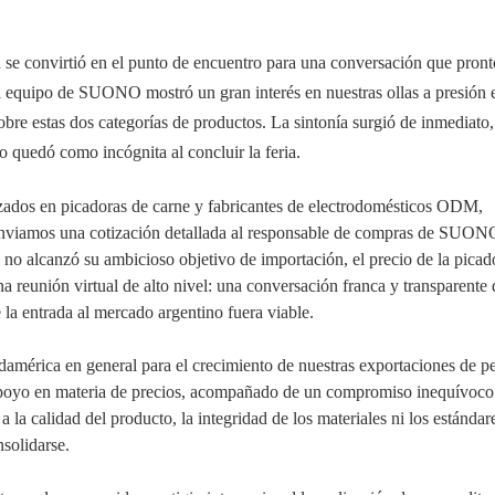
d se convirtió en el punto de encuentro para una conversación que pront
el equipo de SUONO mostró un gran interés en nuestras ollas a presión e
re estas dos categorías de productos. La sintonía surgió de inmediato,
 quedó como incógnita al concluir la feria.
zados en picadoras de carne y fabricantes de electrodomésticos ODM,
Enviamos una cotización detallada al responsable de compras de SUONO
ica no alcanzó su ambicioso objetivo de importación, el precio de la picad
a reunión virtual de alto nivel: una conversación franca y transparente
a entrada al mercado argentino fuera viable.
damérica en general para el crecimiento de nuestras exportaciones de 
 apoyo en materia de precios, acompañado de un compromiso inequívoco:
la calidad del producto, la integridad de los materiales ni los estándar
solidarse.