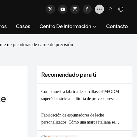
ros
Casos
Centro De Información
Contacto
nte de picadoras de carne de precisión
Recomendado para ti
Cómo nuestra fábrica de parrillas OEM/ODM
e 
superó la estricta auditoría de proveedores de
VEVOR y consiguió un pedido de 2000 unidades.
Fabricación de espumadores de leche
personalizados: Cómo una marca italiana se
convirtió en un socio OEM/ODM a largo plazo.