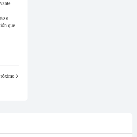
vante.
ato a
ción que
Próximo