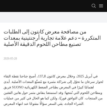
من مصافحة معرض كانتون إلى الطلبات 
المتكررة - دعم علامة تجارية أرجنتينية بمعدات 
تصنيع مطاحن اللحوم الدقيقة الأصلية
2026-05-28
في أبريل 2025، وخلال معرض كانتون الـ137، أصبح جناحنا نقطة التقاء
لحوار سرعان ما تحوّل إلى شراكة مثمرة مع مُصنِّع المعدات الأصلية. أبدى
فريق SUONO اهتمامًا كبيرًا في المعرض بطناجر الضغط الكهربائية
ومطاحن اللحوم التي نُنتجها؛ وقد استمتعنا بنقاش مثمر حول هاتين الفئتين
من المنتجات. كان التوافق فوريًا، ولكن كما هو الحال في كثير من عمليات
الشراء الجادة، بقي السعر سؤالًا مفتوحًا عند انتهاء المعرض.