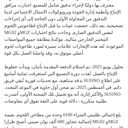
معترف بها دوليًا لإجراء تدقيق شامل للمصنع. اجتازت مرافق
الإنتاج وأنظمة إدارة الجودة وبروتوكولات الامتثال الاجتماعي لدينا
التدقيق من المحاولة الأولى دون الحاجة إلى أي إجراءات
تصحيحية. بعد ذلك، خضعت عينات ما قبل الإنتاج لطاحونتي اللحوم
MG02 وMGZ لنفس التدقيق الصارم. وجاءت نتائج اختبارات
المختبر الخارجي مثالية، مؤكدةً مطابقة جميع المواصفات
الموعودة. تُعد هذه الإنجازات علامات مميزة لمورد طاحونات لحوم
أصلي موثوق به، وقد واصلنا العمل بكل قوة.
بحلول يونيو 2025، تم استلام الدفعة المقدمة بأمان، وبدأت خطوط
الإنتاج بالعمل. نُفذت دورة التصنيع التي استغرقت ثمانية أسابيع
بدقة متناهية، مع تحديثات فورية تُبقي فريق SUONO على اطلاع
دائم. في أغسطس 2025، تم شحن أول حاوية في الموعد المحدد.
والأكثر إثارة، أنه مع تحميل تلك الشحنة الأولى، أصدرت SUONO
طلبية متكررة - دلالة قوية على الثقة تفوق أي مفاوضات.
بلغ إجمالي طلبيتي الشراء 6100 وحدة من مطاحن اللحوم، بقيمة
إجمالية تتجاوز 600 ألف يوان صيني. أصبح طرازا MG02 وMGZ