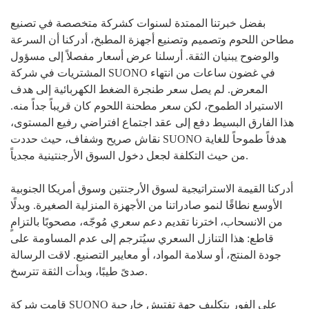
بفضل خبرتنا الممتدة لسنوات كشركة متخصصة في تصنيع
مطاحن اللحوم وتصميم وتصنيع أجهزة المطبخ، أدركنا أن السرعة
والوضوح يبنيان الثقة. أرسلنا عرض أسعار مفصلاً إلى مسؤول
المشتريات في شركة SUONO في غضون ساعات من انتهاء
المعرض. لم يصل سعر طنجرة الضغط الكهربائية إلى هدف
الاستيراد الطموح، لكن سعر مطحنة اللحوم كان قريباً جداً منه.
هذا الفارق البسيط دفع إلى عقد اجتماع افتراضي رفيع المستوى،
نقاش صريح وشفاف، حيث حددت SUONO هدفاً طموحاً للغاية
من حيث التكلفة لجعل دخول السوق الأرجنتينية مجدياً.
أدركنا القيمة الاستراتيجية لسوق الأرجنتين وسوق أمريكا الجنوبية
الأوسع نطاقًا لنمو صادراتنا من الأجهزة المنزلية الصغيرة. وبدلًا
من الانسحاب، اخترنا تقديم دعم سعري مُوجّه، مصحوبًا بالتزامٍ
قاطع: هذا التنازل السعري سيُترجم إلى عدم المساومة على
جودة المنتج، أو سلامة المواد، أو معايير التصنيع. لاقت الرسالة
صدىً طيبًا، وبدأت الثقة تترسخ.
قامت شركة SUONO على الفور بتكليف جهة تفتيش خارجية