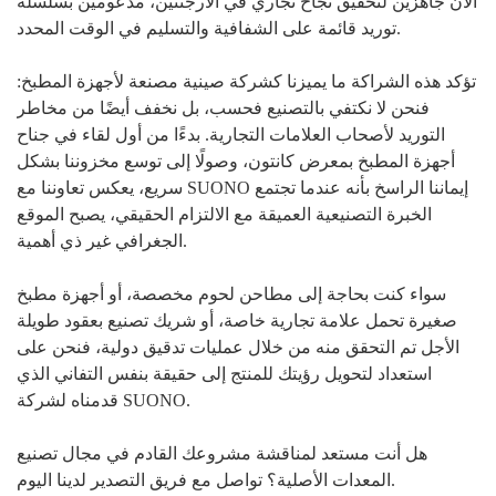
الآن جاهزين لتحقيق نجاح تجاري في الأرجنتين، مدعومين بسلسلة
توريد قائمة على الشفافية والتسليم في الوقت المحدد.
تؤكد هذه الشراكة ما يميزنا كشركة صينية مصنعة لأجهزة المطبخ:
فنحن لا نكتفي بالتصنيع فحسب، بل نخفف أيضًا من مخاطر
التوريد لأصحاب العلامات التجارية. بدءًا من أول لقاء في جناح
أجهزة المطبخ بمعرض كانتون، وصولًا إلى توسع مخزوننا بشكل
سريع، يعكس تعاوننا مع SUONO إيماننا الراسخ بأنه عندما تجتمع
الخبرة التصنيعية العميقة مع الالتزام الحقيقي، يصبح الموقع
الجغرافي غير ذي أهمية.
سواء كنت بحاجة إلى مطاحن لحوم مخصصة، أو أجهزة مطبخ
صغيرة تحمل علامة تجارية خاصة، أو شريك تصنيع بعقود طويلة
الأجل تم التحقق منه من خلال عمليات تدقيق دولية، فنحن على
استعداد لتحويل رؤيتك للمنتج إلى حقيقة بنفس التفاني الذي
قدمناه لشركة SUONO.
هل أنت مستعد لمناقشة مشروعك القادم في مجال تصنيع
المعدات الأصلية؟ تواصل مع فريق التصدير لدينا اليوم.