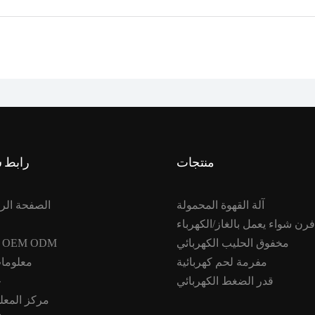
منتجات
رابط 
آلة القهوة المحمولة
الصفحة الر
فرن شواء يعمل بالغاز/الكهرباء
مخفوق الحليب الكهربائي
خدمة OEM ODM
مفرمة لحم كهربائية
معلومات
قدر الضغط الكهربائي
ح
مركز المعل