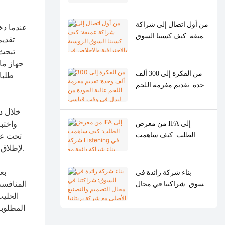
من أول اتصال إلى شراكة
عميقة: كيف كسبنا السوق
تقديم
الروسية بالاحترافية
تبحث 
والإخلاص في عام واحد
جهاز ماد
فقط
من الفكرة إلى 300 ألف
وحدة: تقديم مفرمة اللحم
عالية الجودة من ليدل في
وقت قياسي
من معرض IFA إلى
الطلب: كيف ساهمت
تحت علا
شركة Listening في بناء
المصنعة الأصلية (OEM) لإطلاق منتجهم القادم. استمع فريقنا الموجود في الموقع باهتمام، ودون جميع المتطلبات، ووعد بمتابعة دقيقة ومميزة.
شراكة دائمة مع شركة
SOGO الإسبانية
بع
بناء شركة رائدة في
المنافسة
السوق: شراكتنا في مجال
التصميم والتصنيع الأصلي
الحليب
مع شركة بريتانيا في
البرازيل