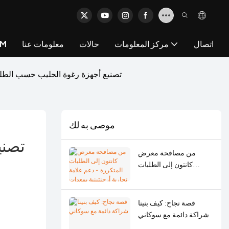
اتصال
مركز المعلومات
حالات
معلومات عنا
خد
تصنيع أجهزة رغوة الحليب حسب الطلب:
موصى به لك
تصني
من مصافحة معرض
كانتون إلى الطلبات
المتكررة - دعم علامة
تجارية أرجنتينية بمعدات
تصنيع مطاحن اللحوم
قصة نجاح: كيف بنينا
الدقيقة الأصلية
شراكة دائمة مع سوكاني