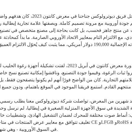
عندما دخل فريق ديوترولوكس جن
 جودة أوروبية مع مرونة تصميم كاملة. وبصفتها علامة تجارية إيطالية
عن منتج جاهز فحسب، بل كانت بحاجة إلى مصنع متخصص في تصنيع أجه
ي، مع الالتزام التام بمعايير الاتحاد الأوروبي الصارمة. ما بدأ كمحادث
طلباته الإجمالية 190,000 دولار أمريكي، مما يثبت كيف يُحوّل 
خلال دورة معرض كانتون في أبريل 2023، لفتت تشكيل
متهم التجارية. كان من الواضح فورًا أنهم لم يكونوا يتصفحون فقط، ب
د شهرين من المعرض، تواصلت شركة ديوترولوكس معنا بطلب رسمي لعينات.
 الشديدة في سوق الأجهزة المنزلية الصغيرة في إيطاليا، لم نرسل وحد
: أنماط صوت مختلفة للمحرك لضمان التشغيل الهادئ، وتشطيبات خارجية
تغليف تتوافق مع معايير عرض المنتجات في متاجر التجزئة الإ
في السوق الأوروبية - وهي شهادات تستغرق العديد من العلامات التجارية أسابيع للحصول عليها.