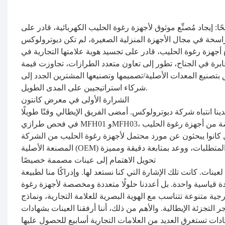
احنا في معرض كانتون 2023، كان هدفهم واضحًا: إيجاد مُصنِّع موثوق لأجهزة رغوة الحليب الكهربائية، قادر على
 راسخة في مجال الأجهزة المنزلية الصغيرة، لم تكن ديوترولوكس
زة رغوة الحليب، قادر على تجسيد هوية علامتها التجارية في
ة عابرة في الجناح، تطور إلى تعاون متعدد الطرازات، تجاوزت قيمة
الالتزام العميق بتصنيع المعدات الأصلية/تصميمها وتصنيعها المشترين الجدد إلى
شركاء استراتيجيين على المدى الطويل.
الشرارة الأولى في معرض كانتون
ة أجهزة رغوة الحليب لدينا انتباه شركة ديوترولوكس. أمضى الفريق الإيطالي وقتًا طويلًا
في فحص طرازي MFH01 وMFH03، واختبروا ثبات الرغوة، وقيموا جودة التصنيع، وناقشوا إمكانية تصنيع نسخ خاصة من أجهزة رغوة الحليب
ل كانوا يبحثون عن مورد محتمل لأجهزة رغوة الحليب من الشركة
تحويل الاهتمام إلى عينات مصممة خصيصًا
 كانت تلك الإشارة التي كنا نستعد لها. وإدراكًا منا لطبيعة
ة قياسية واحدة. بل أعددنا حلولًا متعددة ومخصصة لأجهزة رغوة
 متنوعة تتناسب مع الهوية البصرية للعلامة التجارية، ونماذج
يطالية. والأهم من ذلك، أننا أرفقنا العينات بشهادات CE وLFGB وRoHS المطلوبة