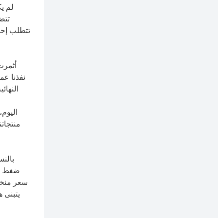
لم يك
تتض
تتطلب إحس
النهائ
منتجاتن
بالنس
ضغط كه
سعر منخف