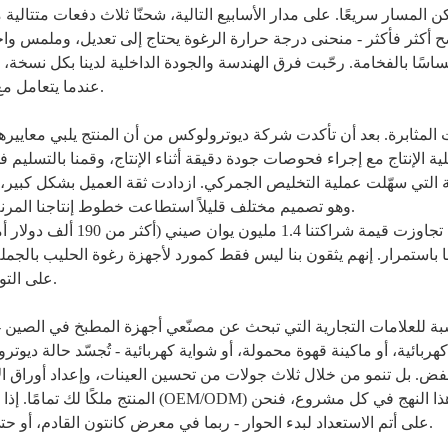
ن المسار سريعًا. على مدار الأسابيع التالية، شحنّا ثلاث دفعات متتال
ح أكثر فأكثر - منحنى درجة حرارة الرغوة يحتاج إلى تعديل، وملمس واج
اسًا بالفخامة. رحّبت فرق الهندسة والجودة الداخلية لدينا بكل نسخة، 
المطبخ الأصلي (ODM) عندما يتعامل مع رؤية العميل كما لو كانت رؤيته الخاصة.
ية التي سهّلت عملية التخليص الجمركي. ازدادت ثقة العميل بشكل كبير
أكثر من 8,000 وحدة من طراز MFH03، وهو تصميم مختلف قليلاً استطاعت خطوط إنتاجنا المرنة استيعابه بسلاسة تامة.
اليوم، تجاوزت قيمة شر
ا باستمرار. إنهم يثقون بنا ليس فقط كمورد لأجهزة رغوة الحليب بالجمل
على التواصل الفعال، ودعم الشهادات الموثوق، والاستعداد الدائم للتكيف.
بة للعلامات التجارية التي تبحث عن مصنّعي أجهزة المطبخ في الصين
ربائية، أو ماكينة قهوة محمولة، أو شواية كهربائية - تُجسّد حالة ديو
ض. بل تنمو من خلال ثلاث جولات من تحسين العينات، وإعداد أوراق ال
المنتج ملكًا لك تمامًا. إذا كنت تبحث
على أتم الاستعداد لبدء الحوار - ربما في معرض كانتون القادم، أو حتى قبل ذلك عبر البريد الإلكتروني. لنبني معًا قصة نجاحك القادمة.