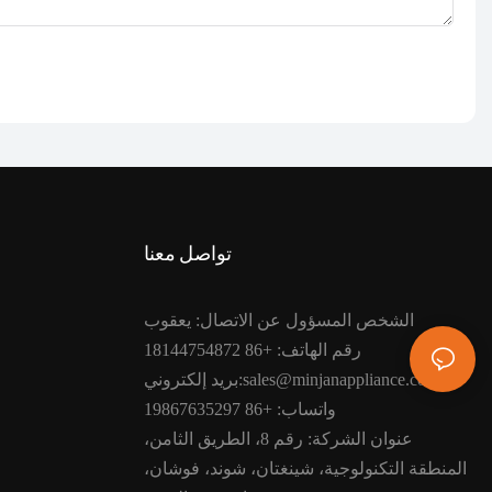
تواصل معنا
الشخص المسؤول عن الاتصال: يعقوب
رقم الهاتف: +86 18144754872
بريد إلكتروني:sales@minjanappliance.com
واتساب: +86 19867635297
عنوان الشركة: رقم 8، الطريق الثامن،
المنطقة التكنولوجية، شينغتان، شوند، فوشان،