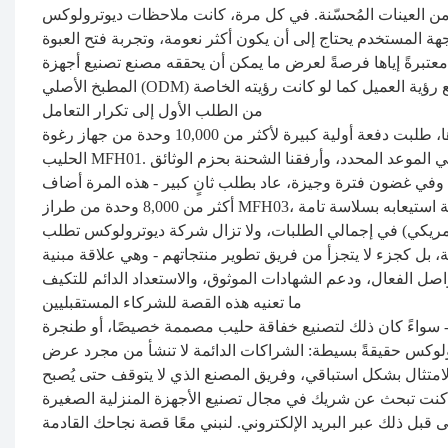
ية من العينات المُحسّنة. في كل مرة، كانت ملاحظات ديوترولوكس
هة المستخدم يحتاج إلى أن يكون أكثر نعومة، وتجربة فتح العبوة
معتبرةً إياها فرصةً لعرض ما يمكن أن يحققه مصنع تصنيع أجهزة
من الطلب الأول إلى تكرار التعامل
أثمرت المثابرة. بعد أن تأكدت شركة ديوترولوكس من أن المنتج يلبي معاييرها، طلبت دفعة أولية كبيرة لأكثر من 10,000 وحدة من جهاز رغوة
الحليب MFH01. نفذنا عملية الإنتاج مع إجراء فحوصات جودة دقيقة أثناء الإنتاج، وقمنا بالتسليم في الموعد المحدد، وأرفقنا الشحنة بحزم الوثائق
، وفي غضون فترة وجيزة، عاد بطلب ثانٍ كبير - هذه المرة أضاف
اكتنا 1.4 مليون يوان صيني (أكثر من 190 ألف دولار أمريكي) في إجمالي الطلبات، ولا تزال شركة ديوترولوكس تطلب
ة، بل كجزء لا يتجزأ من فريق تطوير منتجاتهم - وهي علاقة مبنية
ما تعنيه هذه القصة للشركاء المستقبليين
 - سواءً كان ذلك لتصنيع خفاقة حليب مصممة خصيصًا، أو طنجرة
ترولوكس حقيقةً بسيطة: الشراكات الدائمة لا تنشأ من مجرد عرض
امتثال بشكل استباقي، وفريق المصنع الذي لا يتوقف حتى يُصبح
 عن شريك في مجال تصنيع الأجهزة المنزلية الصغيرة (OEM/ODM) يتبنى هذا النهج في كل مشروع، فنحن