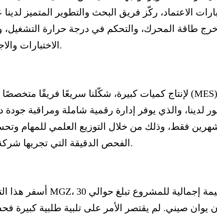
ارات الاعتماد، ركّز فريق البحث والتطوير المتميز لدين
رج طاقة المحرك، والتحكم في درجة حرارة التشغيل
الاختبارات والاجتماعات وتعديلات التصميم التزامنا الراسخ بالجودة.
لإنتاج كميات كبيرة، شكّلنا سريعًا فريقًا متخصصًا ل
ر لدينا، والذي يوفر إدارة رقمية شاملة ومراقبة جودة دق
هرين فقط، وذلك من خلال التوزيع العلمي للمهام وتحسي
الفحص الدقيقة التي تجريها شركة ليدل في الموقع، وتم تسليمها في الموعد المحدد.
 يوان صيني. لم يقتصر الأمر على تلبية طلبية كبيرة فح