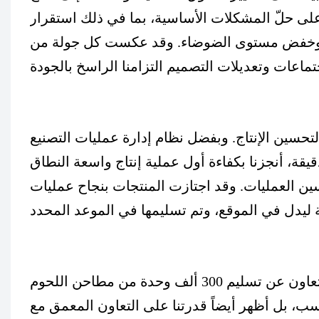
ا على حلّ المشكلات الأساسية، بما في ذلك استقرار
، وخفض مستوى الضوضاء. وقد عكست كل جولة من
تحسين الإنتاج. وبفضل نظام إدارة عمليات التصنيع (MES)
يقة، أنجزنا بكفاءة أول عملية إنتاج واسعة النطاق
ن العمليات. وقد اجتازت المنتجات بنجاح عمليات
أسفر هذا التعاون عن تسليم 300 ألف وحدة من مطاحن اللحوم MGZ، بقيمة إجمالية للمشروع تبلغ حوالي 30
سب، بل أظهر أيضاً قدرتنا على التعاون المعمق مع