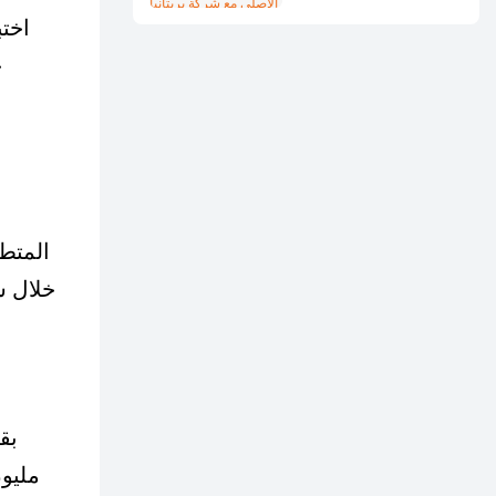
مع شركة بريتانيا في
اختب
البرازيل
خ
المتطو
خلال ش
مليون