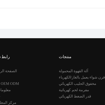
منتجات
رابط 
آلة القهوة المحمولة
الصفحة الر
فرن شواء يعمل بالغاز/الكهرباء
مخفوق الحليب الكهربائي
خدمة OEM ODM
مفرمة لحم كهربائية
معلومات
قدر الضغط الكهربائي
ح
مركز المعل