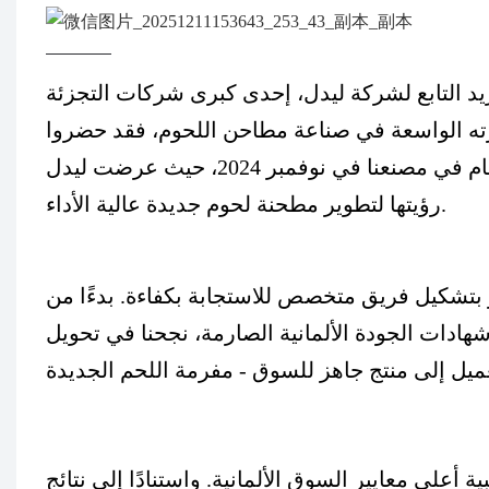
 2024، استقبلنا فريق التوريد التابع لشركة ليدل، إحدى كبرى شركات التجزئة
برته الواسعة في صناعة مطاحن اللحوم، فقد حضروا
خصيصًا لبحث سبل التعاون. وبعد مناقشات أولية، عُقد اجتماعٌ هام في مصنعنا في نوفمبر 2024، حيث عرضت ليدل
رؤيتها لتطوير مطحنة لحوم جديدة عالية الأداء.
ر بتشكيل فريق متخصص للاستجابة بكفاءة. بدءًا من
هادات الجودة الألمانية الصارمة، نجحنا في تحويل
ة أعلى معايير السوق الألمانية. واستنادًا إلى نتائج