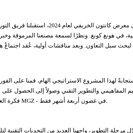
خلال معرض كانتون الخريفي لعام
نية، في هونغ كونغ. ونظرًا لسمعة مصنعنا المرموقة وخ
تجابةً لهذا المشروع الاستراتيجي الهام، قمنا على الفو
م المفاهيمي والتطوير التقني وصولاً إلى الحصول على ش
فكرة العميل إلى منتج جاهز للسوق - مفرمة اللحم الجديدة MGZ - في غضون أربعة أشهر فقط.
ل مرحلة التطوير، واجهنا العديد من التحديات التقنية لتلبي