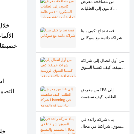
من مصافحة معرض
كانتون إلى الطلبات
المتكررة - دعم علامة
تجارية أرجنتينية بمعدات
تصنيع مطاحن اللحوم
قصة نجاح: كيف بنينا
الألما
الدقيقة الأصلية
شراكة دائمة مع سوكاني
من أول اتصال إلى شراكة
عميقة: كيف كسبنا السوق
الروسية بالاحترافية
اس
والإخلاص في عام واحد
فقط
من معرض IFA إلى
التصمي
الطلب: كيف ساهمت
شركة Listening في بناء
شراكة دائمة مع شركة
SOGO الإسبانية
بناء شركة رائدة في
السوق: شراكتنا في مجال
خلا
التصميم والتصنيع الأصلي