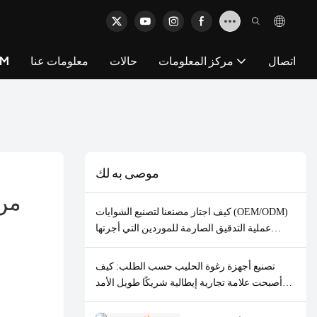
اتصال
مركز المعلومات
حالات
معلومات عنا
خد
موصى به لك
كيف اجتاز مصنعنا لتصنيع الشوايات (OEM/ODM)
عملية التدقيق الصارمة للموردين التي أجرتها
شركة VEVOR وحصل على طلبية مكونة من 2000
وحدة
تصنيع أجهزة رغوة الحليب حسب الطلب: كيف
أصبحت علامة تجارية إيطالية شريكًا طويل الأمد
في مجال تصنيع المعدات الأصلية/تصميم المعدات
الأصلية