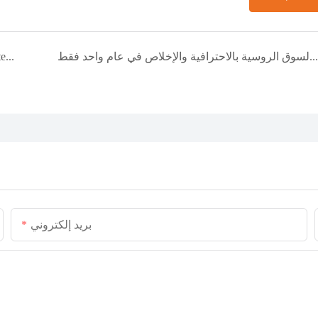
من أول اتصال إلى شراكة عميقة: كيف كسبنا السوق الروسية بالاحترافية والإخلاص في عام واحد فقط
من معرض IFA إلى الطلب: كيف ساهمت شركة Listening في بناء شراكة دائمة مع شركة SOGO الإسبانية
بريد إلكتروني