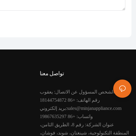
تواصل معنا
الشخص المسؤول عن الاتصال: يعقوب
رقم الهاتف: +86 18144754872
بريد إلكتروني:sales@minjanappliance.com
واتساب: +86 19867635297
عنوان الشركة: رقم 8، الطريق الثامن،
المنطقة التكنولوجية، شينغتان، شوند، فوشان،