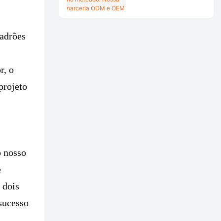
Nossa parceria ODM e
OEM com a BRITANIA
no Brasil.
padrões
r, o
projeto
o nosso
e
 dois
sucesso