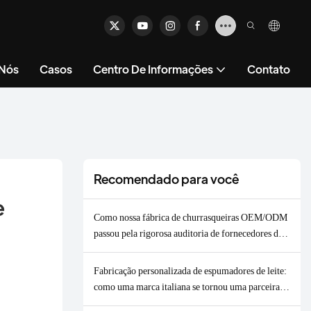
 Nós
Casos
Centro De Informações
Contato
Recomendado para você
 
Como nossa fábrica de churrasqueiras OEM/ODM
passou pela rigorosa auditoria de fornecedores da
VEVOR e garantiu um pedido de 2.000 unidades.
Fabricação personalizada de espumadores de leite:
como uma marca italiana se tornou uma parceira
OEM/ODM de longo prazo.