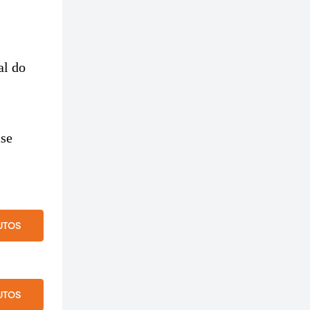
al do
,
ase
UTOS
UTOS