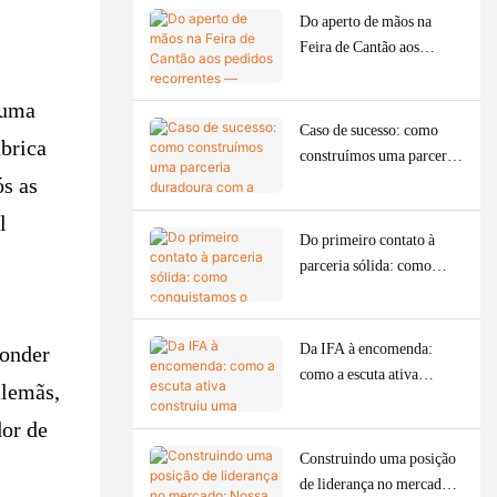
Do aperto de mãos na
Feira de Cantão aos
pedidos recorrentes —
impulsionando uma marca
 uma
argentina com um
Caso de sucesso: como
ábrica
equipamento OEM de
construímos uma parceria
moedor de carne de
duradoura com a
ós as
precisão.
SOKANY.
l
Do primeiro contato à
parceria sólida: como
conquistamos o mercado
russo com
profissionalismo e
Da IFA à encomenda:
ponder
sinceridade em apenas um
como a escuta ativa
alemãs,
ano.
construiu uma parceria
duradoura com a SOGO,
or de
na Espanha.
Construindo uma posição
de liderança no mercado: