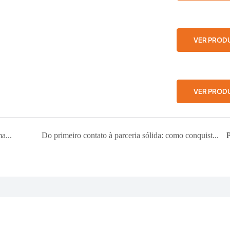
VER PROD
VER PROD
Da IFA à encomenda: como a escuta ativa construiu uma parceria duradoura com a SOGO, na Espanha.
Do primeiro contato à parceria sólida: como conquistamos o mercado russo com profissionalismo e sinceridade em apenas um ano.