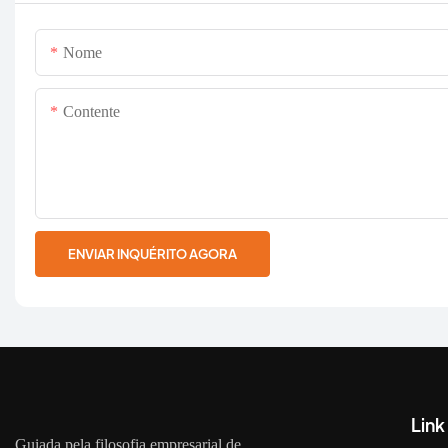
Nome
Contente
ENVIAR INQUÉRITO AGORA
Link
Guiada pela filosofia empresarial de