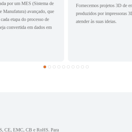
nada por um MES (Sistema de
Fornecemos projetos 3D de en
e Manufatura) avançado, que
produzidos por impressoras 3
 cada etapa do processo de
atender às suas ideias.
seja convertida em dados em
o GS, CE, EMC, CB e RoHS. Para