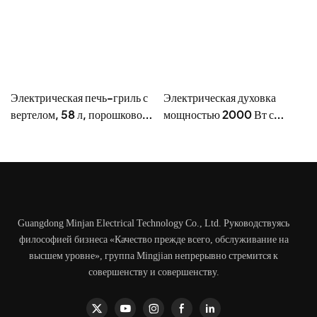
Электрическая печь-гриль с
Электрическая духовка
вертелом, 58 л, порошковое
мощностью 2000 Вт с
покрытие - BD-05X
вертелом, объемом 38 л -
BD-03X
Guangdong Minjan Electrical Technology Co., Ltd. Руководствуясь
философией бизнеса «Качество прежде всего, обслуживание на
высшем уровне», группа Mingjian непрерывно стремится к
совершенству и совершенству.