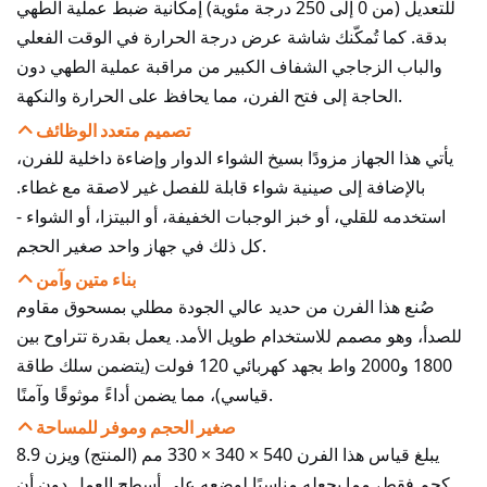
للتعديل (من 0 إلى 250 درجة مئوية) إمكانية ضبط عملية الطهي
بدقة. كما تُمكّنك شاشة عرض درجة الحرارة في الوقت الفعلي
والباب الزجاجي الشفاف الكبير من مراقبة عملية الطهي دون
الحاجة إلى فتح الفرن، مما يحافظ على الحرارة والنكهة.
تصميم متعدد الوظائف
يأتي هذا الجهاز مزودًا بسيخ الشواء الدوار وإضاءة داخلية للفرن،
بالإضافة إلى صينية شواء قابلة للفصل غير لاصقة مع غطاء.
استخدمه للقلي، أو خبز الوجبات الخفيفة، أو البيتزا، أو الشواء -
كل ذلك في جهاز واحد صغير الحجم.
بناء متين وآمن
صُنع هذا الفرن من حديد عالي الجودة مطلي بمسحوق مقاوم
للصدأ، وهو مصمم للاستخدام طويل الأمد. يعمل بقدرة تتراوح بين
1800 و2000 واط بجهد كهربائي 120 فولت (يتضمن سلك طاقة
قياسي)، مما يضمن أداءً موثوقًا وآمنًا.
صغير الحجم وموفر للمساحة
يبلغ قياس هذا الفرن 540 × 340 × 330 مم (المنتج) ويزن 8.9
كجم فقط، مما يجعله مناسبًا لوضعه على أسطح العمل دون أن