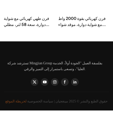
ا
فرن كهربائي بقوة 2000 واط
فرن طهي كهربائي مع شواية
-
مع شواية دوارة، موقد شواء
دوارة، سعة 58 لتر، مطلي
كهربائي سعة 38 لترًا - BD-
بمسحوق الحديد - BD-05X
03X
تسترشد شركة Mingjian Group بفلسفة العمل "الجودة أولاً، الخدمة
العليا"، وتسعى باستمرار إلى التميز والرقي.
حقوق الطبع والنشر © 2025 مينغجيان |
سياسة الخصوصية
لخريطة الموقع