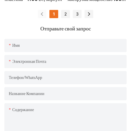
из ABS-пластика, зелено-
Вт, изготовленная из АБС-
черная (модель MGR)
пластика, с функцией
1
2
3
реверсивного вращения.
Отправьте свой запрос
Имя
Электронная Почта
Телефон/WhatsApp
Название Компании
Содержание