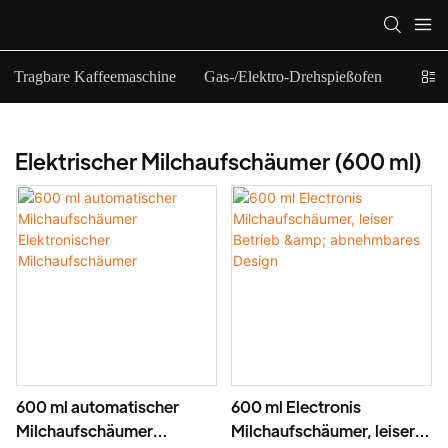
Tragbare Kaffeemaschine
Gas-/Elektro-Drehspießofen
Elekt
Elektrischer Milchaufschäumer (600 ml)
600 ml automatischer
600 ml Electronis
Milchaufschäumer
Milchaufschäumer, leiser