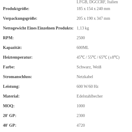
LFGB, DGCCRF, Italien
Produktgröße:
185 x 154 x 240 mm
Verpackungsgröße:
205 x 190 x 347 mm
Nettogewicht Eines Einzelnen Produkts:
1,13 kg
RPM:
2500
Kapazität:
600ML
Heiztemperatur:
45℃ / 55℃ / 65℃ (±8℃)
Farbe:
Schwarz, Weiß
Stromanschluss:
Netzkabel
Leistung:
600 W/60 Hz
Material:
Edelstahlbecher
MOQ:
1000
20′ GP:
2300
40′ GP:
4720