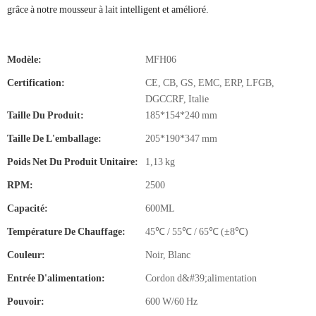
grâce à notre mousseur à lait intelligent et amélioré.
Modèle:
MFH06
Certification:
CE, CB, GS, EMC, ERP, LFGB,
DGCCRF, Italie
Taille Du Produit:
185*154*240 mm
Taille De L'emballage:
205*190*347 mm
Poids Net Du Produit Unitaire:
1,13 kg
RPM:
2500
Capacité:
600ML
Température De Chauffage:
45℃ / 55℃ / 65℃ (±8℃)
Couleur:
Noir, Blanc
Entrée D'alimentation:
Cordon d&#39;alimentation
Pouvoir:
600 W/60 Hz