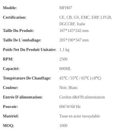
Modèle:
MFH07
Certification:
CE, CB, GS, EMC, ERP, LFGB,
DGCCRF, Italie
Taille Du Produit:
187*145*242 mm
Taille De L'emballage:
205*190*347 mm
Poids Net Du Produit Unitaire:
1,1 kg
RPM:
2500
Capacité:
600ML
Température De Chauffage:
45℃ / 55℃ / 65℃ (±8℃)
Couleur:
Noir, Blanc
Entrée D'alimentation:
Cordon d&#39;alimentation
Pouvoir:
600 W/60 Hz
Matériel:
Tasse en acier inoxydable
MOQ:
1000