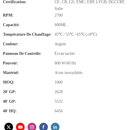
Certification:
CE, CB, GS, EMC, ERP, LFGB, DGCCRF,
Italie
RPM:
2700
Capacité:
600ML
Température De Chauffage:
45℃ / 55℃ / 65℃ (±8℃)
Couleur:
Argent
Panneau De Contrôle:
Écran tactile
Pouvoir:
600 W/60 Hz
Matériel:
Acier inoxydable
MOQ:
1000
20′ GP:
2628
40′ GP:
5532
40′ HQ:
6456