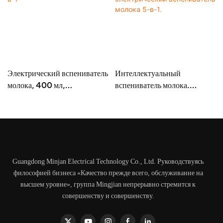
Электрический вспениватель
Интеллектуальный
молока, 400 мл,
вспениватель молока.
нержавеющая сталь, 8-в-1
Многофункциональный
электрический вспениватель
молока 5-в-1.
Guangdong Minjan Electrical Technology Co., Ltd. Руководствуясь
философией бизнеса «Качество прежде всего, обслуживание на
высшем уровне», группа Mingjian непрерывно стремится к
совершенству и совершенству.