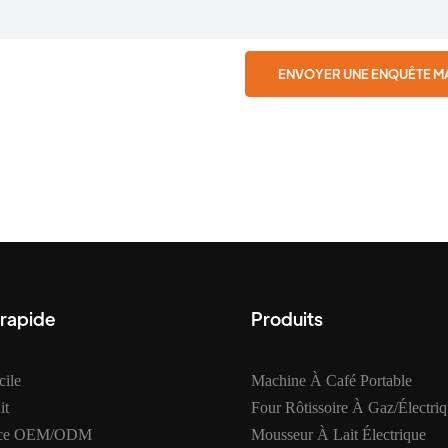
ENVOYER UNE ENQUÊTE M
 rapide
Produits
ile
Machine À Café Portable
it
Four Rôtissoire À Gaz/électri
ice OEM/ODM
Mousseur À Lait Électrique