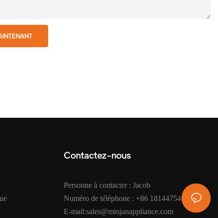
AINTENANT
Contactez-nous
Personne à contacter : Jacob
que
Numéro de téléphone : +86 18144754872
E-mail:sales@minjanappliance.com