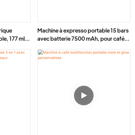
trique
Machine à expresso portable 15 bars
le, 177 ml,
avec batterie 7500 mAh, pour café
sules/poudre
moulu et capsules