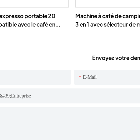
expresso portable 20
Machine à café de campi
atible avec le café en
3 en 1 avec sélecteur de
 moulu, idéale pour le
externe à 7 niveaux
 le bureau.
Envoyez votre d
E-Mail
#39;entreprise