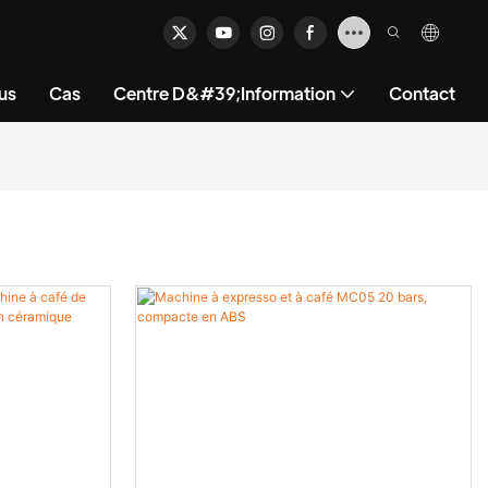
us
Cas
Centre D&#39;information
Contact