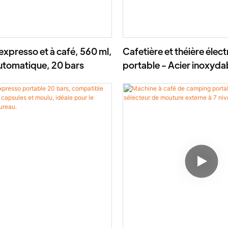
expresso et à café, 560 ml,
Cafetière et théière élec
utomatique, 20 bars
portable - Acier inoxydab
sans fil, compatible cap