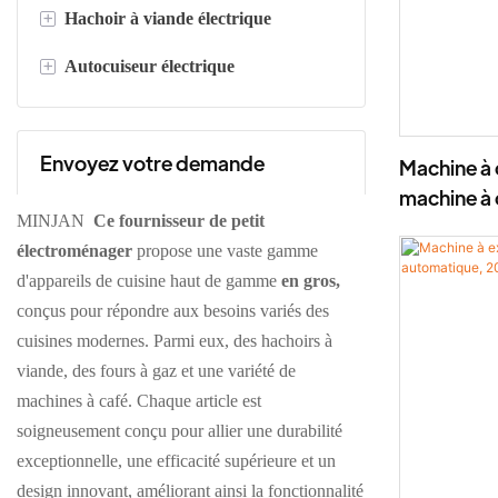
+
Hachoir à viande électrique
Mousseur à lait électrique 300 ml
+
Autocuiseur électrique
Mousseur à lait électrique 600 ml
Hachoir à viande en acier inoxydable
Hachoir à viande en plastique
Autocuiseur numérique
Envoyez votre demande
Autocuiseur mécanique
Machine à
machine à 
MINJAN
Ce fournisseur de petit
camping 2 
électroménager
propose une vaste gamme
d'appareils de cuisine haut de gamme
en gros,
conçus pour répondre aux besoins variés des
cuisines modernes. Parmi eux, des hachoirs à
viande, des fours à gaz et une variété de
machines à café. Chaque article est
soigneusement conçu pour allier une durabilité
exceptionnelle, une efficacité supérieure et un
design innovant, améliorant ainsi la fonctionnalité