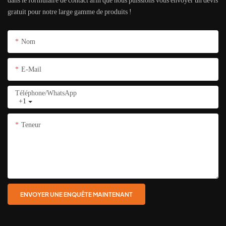
dans le formulaire de contact afin que nous puissions vous envoyer un devis
gratuit pour notre large gamme de produits !
Nom
E-Mail
Téléphone/WhatsApp
+1
Teneur
ENVOYER UNE ENQUÊTE MAINTENANT