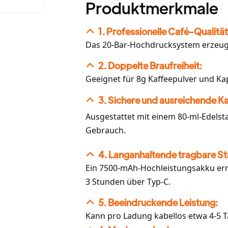
Produktmerkmale
1. Professionelle Café-Qualität
Das 20-Bar-Hochdrucksystem erzeugt
2. Doppelte Braufreiheit:
Geeignet für 8g Kaffeepulver und Ka
3. Sichere und ausreichende Ka
Ausgestattet mit einem 80-ml-Edelst
Gebrauch.
4. Langanhaltende tragbare S
Ein 7500-mAh-Hochleistungsakku ermö
3 Stunden über Typ-C.
5. Beeindruckende Leistung:
Kann pro Ladung kabellos etwa 4-5