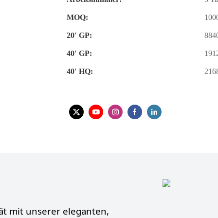
MOQ:
100
20′ GP:
884
40′ GP:
191
40′ HQ:
216
ät mit unserer eleganten,