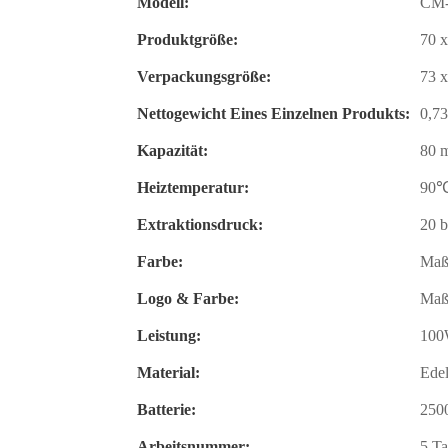
Modell:
CM-
Produktgröße:
70 
Verpackungsgröße:
73 
Nettogewicht Eines Einzelnen Produkts:
0,73
Kapazität:
80 
Heiztemperatur:
90
Extraktionsdruck:
20 b
Farbe:
Maß
Logo & Farbe:
Maß
Leistung:
100
Material:
Edel
Batterie:
250
Arbeitsnummer:
5 Ta