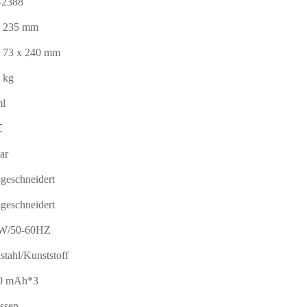
2388
x 235 mm
x 73 x 240 mm
 kg
ml
℃
ar
geschneidert
geschneidert
W/50-60HZ
stahl/Kunststoff
0 mAh*3
ssen