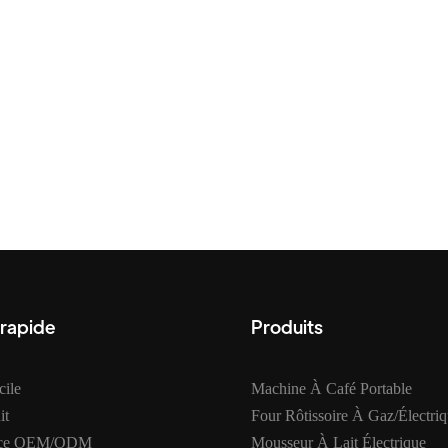
 rapide
Produits
ile
Machine À Café Portable
it
Four Rôtissoire À Gaz/électri
ice OEM/ODM
Mousseur À Lait Électrique