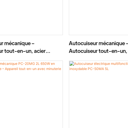
ur mécanique –
Autocuiseur mécanique 
r tout-en-un, acier
Autocuiseur tout-en-un, 
e, 8–12 L, 1300–1600 W
inoxydable, 3–6 L, 700