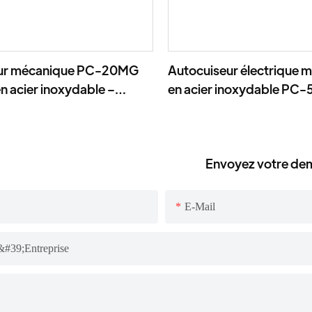
ur mécanique PC-20MG
Autocuiseur électrique m
 acier inoxydable –
en acier inoxydable PC
out-en-un avec minuterie
Envoyez votre d
E-Mail
#39;entreprise