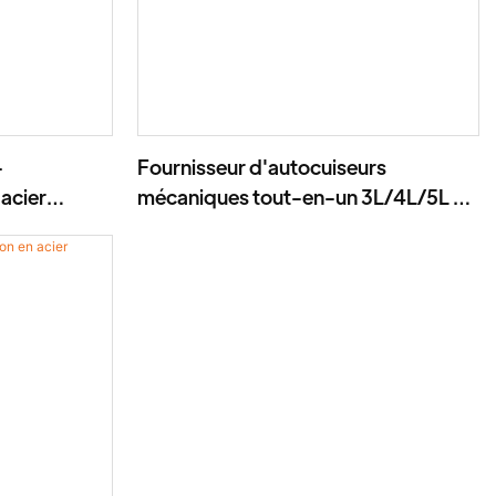
–
Fournisseur d'autocuiseurs
acier
mécaniques tout-en-un 3L/4L/5L en
–1000 W
acier inoxydable 700-900W