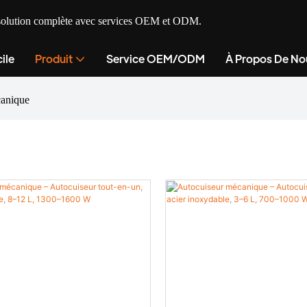
ne solution complète avec services OEM et ODM.
ile
Produit
Service OEM/ODM
À Propos De No
canique