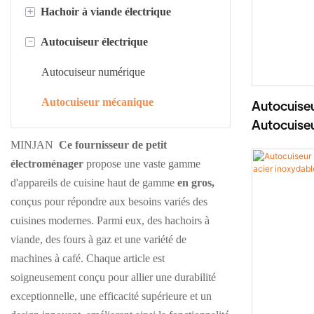
+
Hachoir à viande électrique
Mousseur à lait électrique 300 ml
-
Autocuiseur électrique
Mousseur à lait électrique 600 ml
Hachoir à viande en acier inoxydable
Hachoir à viande en plastique
Autocuiseur numérique
Autocuiseur mécanique
Autocuise
Autocuiseu
inoxydabl
MINJAN
Ce fournisseur de petit
électroménager
propose une vaste gamme
d'appareils de cuisine haut de gamme
en gros,
conçus pour répondre aux besoins variés des
cuisines modernes. Parmi eux, des hachoirs à
viande, des fours à gaz et une variété de
machines à café. Chaque article est
soigneusement conçu pour allier une durabilité
exceptionnelle, une efficacité supérieure et un