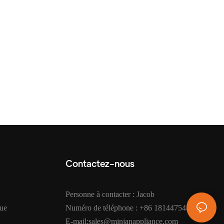
Contactez-nous
Personne à contacter : Jacob
que
Numéro de téléphone : +86 18144754872
E-mail:sales@minjanappliance.com