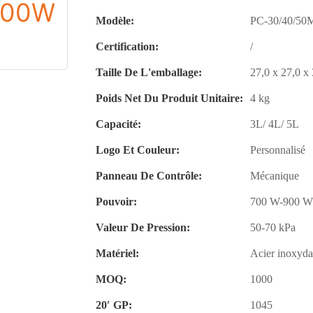
Modèle:
PC-30/40/5
Certification:
/
Taille De L'emballage:
27,0 x 27,0 x
Poids Net Du Produit Unitaire:
4 kg
Capacité:
3L/ 4L/ 5L
Logo Et Couleur:
Personnalisé
Panneau De Contrôle:
Mécanique
Pouvoir:
700 W-900 W 
Valeur De Pression:
50-70 kPa
Matériel:
Acier inoxyda
MOQ:
1000
20′ GP:
1045