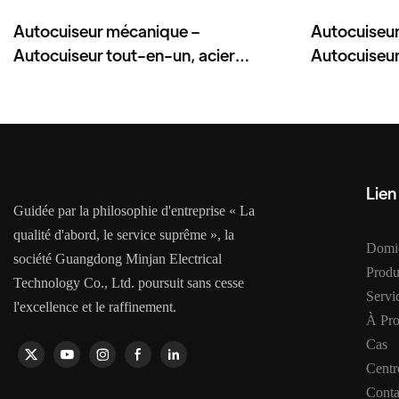
Autocuiseur mécanique –
Autocuiseu
Autocuiseur tout-en-un, acier
Autocuiseur
inoxydable, 8–12 L, 1300–1600 W
inoxydable
Lien
Guidée par la philosophie d'entreprise « La
qualité d'abord, le service suprême », la
Domic
société Guangdong Minjan Electrical
Produ
Technology Co., Ltd. poursuit sans cesse
Serv
l'excellence et le raffinement.
À Pr
Cas
Centr
Conta