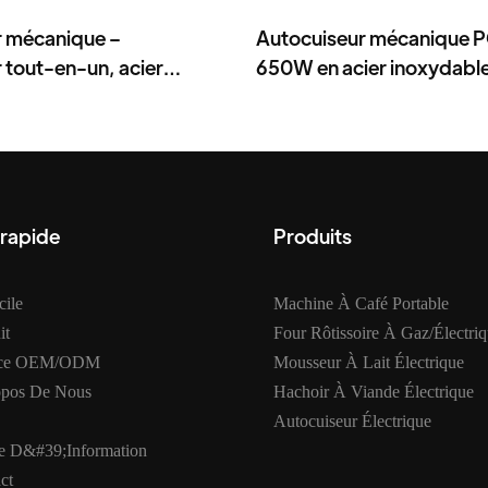
r mécanique –
Autocuiseur mécanique
 tout-en-un, acier
650W en acier inoxydable
, 3–6 L, 700–1000 W
tout-en-un avec minuteri
 rapide
Produits
ile
Machine À Café Portable
it
Four Rôtissoire À Gaz/électri
ice OEM/ODM
Mousseur À Lait Électrique
opos De Nous
Hachoir À Viande Électrique
Autocuiseur Électrique
e D&#39;information
ct