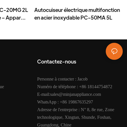
 PC-20MG 2L
Autocuiseur électrique multifonction
 – Appareil
en acier inoxydable PC-50MA 5L
e
Contactez-nous
Personne à contacter : Jacob
que
Numéro de téléphone : +86 18144754872
E-mail:sales@minjanappliance.com
WhatsApp : +86 19867635297
Adresse de l'entreprise : N° 8, 8e rue, Zone
technologique, Xingtan, Shunde, Foshan,
Guangdong, Chine