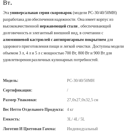
Вт.
Эта
универсальная серия скороварок
(модели PC-30/40/50MH)
разработана для обеспечения надежности. Она имеет корпус из
высококачественной
нержавеющей стали
, обеспечивающий
долговечность и элегантный внешний вид, в сочетании с
алюминиевой кастрюлей с антипригарным покрытием
для
здорового приготовления пищи и легкой очистки. Доступны модели
объемом 3 л, 4 л и 5 л с мощностью 700 Вт, 800 Вт и 900 Вт для
удовлетворения различных кулинарных потребностей.
Модель:
PC-30/40/50MH
Сертификация:
/
Размер Упаковки:
27,0х27,0х32,5 см
Вес Нетто Отдельного Продукта:
4 кг
Емкость:
3L/ 4L/ 5L
Логотип И Цветовая Гамма:
Индивидуальный