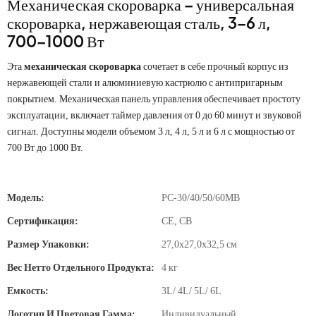
Механическая скороварка – универсальная
скороварка, нержавеющая сталь, 3–6 л,
700–1000 Вт
Эта
механическая скороварка
сочетает в себе прочный корпус из
нержавеющей стали и алюминиевую кастрюлю с антипригарным
покрытием. Механическая панель управления обеспечивает простоту
эксплуатации, включает таймер давления от 0 до 60 минут и звуковой
сигнал. Доступны модели объемом 3 л, 4 л, 5 л и 6 л с мощностью от
700 Вт до 1000 Вт.
Модель:
PC-30/40/50/60MB
Сертификация:
CE, CB
Размер Упаковки:
27,0х27,0х32,5 см
Вес Нетто Отдельного Продукта:
4 кг
Емкость:
3L/ 4L/ 5L/ 6L
Логотип И Цветовая Гамма:
Индивидуальный